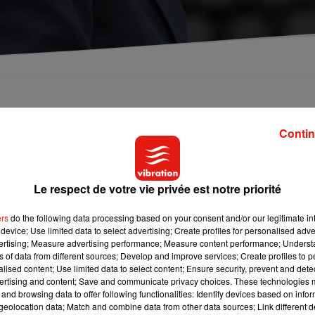
ency (Loiret) ce mercredi 1er mai.
Contin
inée. Une arrivée dans le centre-ville de Beaugency est program
ns le centre-ville, et échangera également avec les visiteurs d
Le respect de votre vie privée est notre priorité
vitalisation du territoire (ORT) et
du dispositif « petites villes d
ers
do the following data processing based on your consent and/or our legitimate int
device; Use limited data to select advertising; Create profiles for personalised adver
qualité de vie dans les territoires ruraux. Pour ce déplacement
vertising; Measure advertising performance; Measure content performance; Unders
e Faure, ministre déléguée chargée des collectivités territorial
ns of data from different sources; Develop and improve services; Create profiles to 
alised content; Use limited data to select content; Ensure security, prevent and detect
ertising and content; Save and communicate privacy choices. These technologies
and browsing data to offer following functionalities: Identify devices based on infor
eolocation data; Match and combine data from other data sources; Link different de