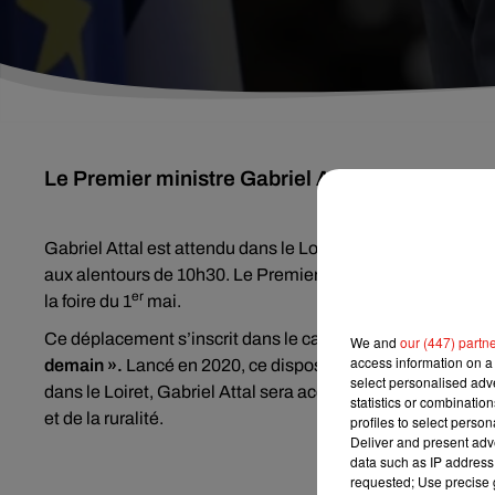
Le Premier ministre Gabriel Attal sera à Beaug
Gabriel Attal est attendu dans le Loiret en milieu de mat
aux alentours de 10h30. Le Premier ministre déambulera da
er
la foire du 1
mai.
Ce déplacement s’inscrit dans le cadre de l’opération de re
We and
our (447) partn
access information on a 
demain ».
Lancé en 2020, ce dispositif vise à améliorer la 
select personalised ad
dans le Loiret, Gabriel Attal sera accompagné de Dominiqu
statistics or combinatio
et de la ruralité.
profiles to select person
Deliver and present adv
data such as IP address 
requested; Use precise g