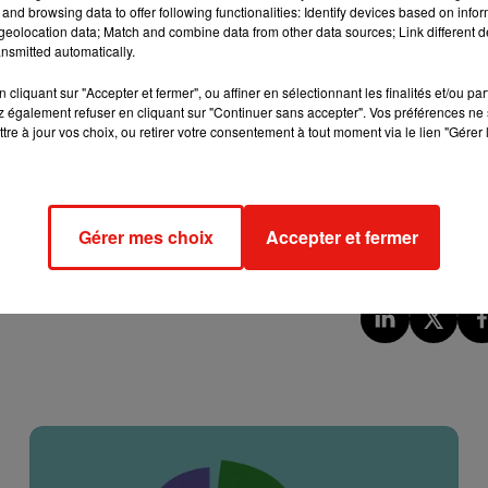
nnon,
afin de laisser une chance à la paix dans le conflit qui
and browsing data to offer following functionalities: Identify devices based on infor
eolocation data; Match and combine data from other data sources; Link different de
nsmitted automatically.
une suite de l'hôtel Reine Élizabeth de Montréal, au cours d'un 
c
résonné ce matin sur les radios de 25 pays d'Europe.
cliquant sur "Accepter et fermer", ou affiner en sélectionnant les finalités et/ou pa
 également refuser en cliquant sur "Continuer sans accepter". Vos préférences ne 
tre à jour vos choix, ou retirer votre consentement à tout moment via le lien "Gérer 
e cookies que vous avez exprimé. Si vous souhaitez l'afficher,
rd en cliquant sur le bouton ci-dessous.
cher l'élément
Gérer mes choix
Accepter et fermer