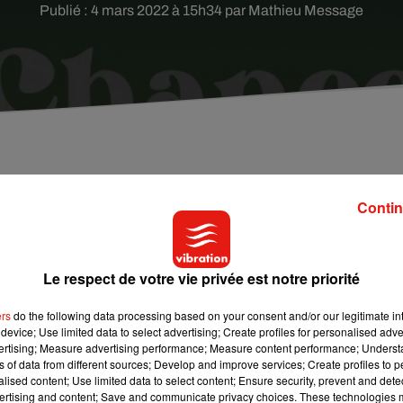
Publié : 4 mars 2022 à 15h34 par Mathieu Message
urope ont diffusé la chanson pacifiste de John
Contin
darité avec les Ukrainiens.
 Lennon
a retenti sur
150 radios européennes
. "Tout ce que no
Le respect de votre vie privée est notre priorité
x" :
toutes les radios du Groupe 1981, dont Vibration,
s'associe
ion.
ers
do the following data processing based on your consent and/or our legitimate int
device; Use limited data to select advertising; Create profiles for personalised adver
vertising; Measure advertising performance; Measure content performance; Unders
ant la Guerre froide
ns of data from different sources; Develop and improve services; Create profiles to 
alised content; Use limited data to select content; Ensure security, prevent and detect
 autrichiennes contre la guerre.
Ce matin, un message de paix
ertising and content; Save and communicate privacy choices. These technologies