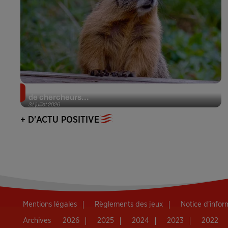
Des marmottes sur OnlyFans : la drôle d’initiative
de chercheurs...
31 juillet 2026
+ D'ACTU POSITIVE
Mentions légales
Règlements des jeux
Notice d’info
Archives
2026
2025
2024
2023
2022