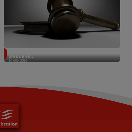
Il achète une veste 3 dollars en friperie et la revend
près de 90...
30 juillet 2026