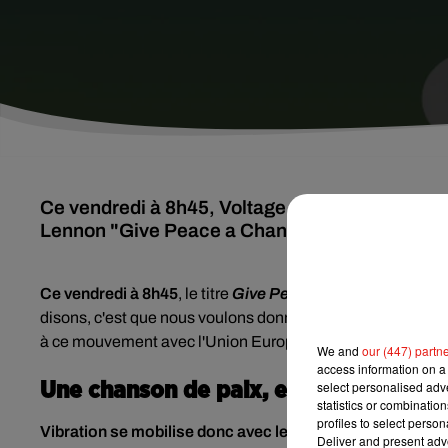
Ce vendredi à 8h45, Voltage et 150 radios en E
Lennon "Give Peace a Chance" en signe de soli
Ce vendredi à 8h45
, le titre
Give Peace a Chance
de John
disons, c'est que nous voulons donner une chance à la pai
à ce mouvement avec l'Union Européenne de Radiodiffus
We and
our (447) partn
access information on a 
select personalised ad
Une chanson de paix, enregistrée pend
statistics or combinatio
profiles to select person
Vibration se mobilise donc avec les radios allemandes et
Deliver and present adv