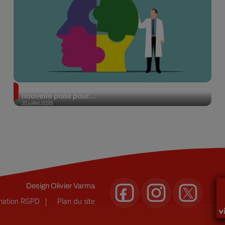
Alzheimer : des chercheurs japonais ouvrent une
nouvelle piste pour...
31 juillet 2026
Design
Olivier Varma
rmation RGPD
Plan du site