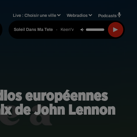
Live :
Choisir une ville
Webradios
Podcasts
-
Keen'v
Soleil Dans Ma Tete
adios européennes
aix de John Lennon