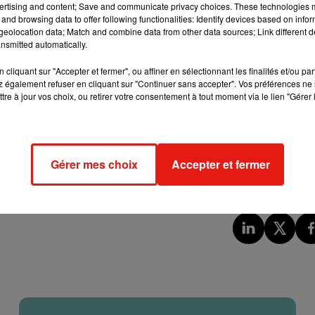
ertising and content; Save and communicate privacy choices. These technologies
 le roman fascine autant ?
« C’est un des rares livres qui saute 
and browsing data to offer following functionalities: Identify devices based on infor
eolocation data; Match and combine data from other data sources; Link different de
a réussi à rendre son personnage atemporel, il représente tout
nsmitted automatically.
er
, même si on est un enfant de 2020 alors que Harry Potter est
10, 20 ans »
, explique le libraire.
cliquant sur "Accepter et fermer", ou affiner en sélectionnant les finalités et/ou pa
 également refuser en cliquant sur "Continuer sans accepter". Vos préférences ne 
roduits dérivés
de l’univers du sorcier sont très nombreux p
tre à jour vos choix, ou retirer votre consentement à tout moment via le lien "Gérer 
de Harry Potter, la sortie des livres était déjà très inventive,
il y avait un engouement monstre,
les livres sortaient à minuit
,
re, on récupérait son exemplaire et ont été comme un dingue. »
Gérer mes choix
Accepter et fermer
tête des ventes lorsqu’il a été acheté
avec le pass culture
, dest
isées près de chez vous
à l’occasion des 25 ans de la saga.