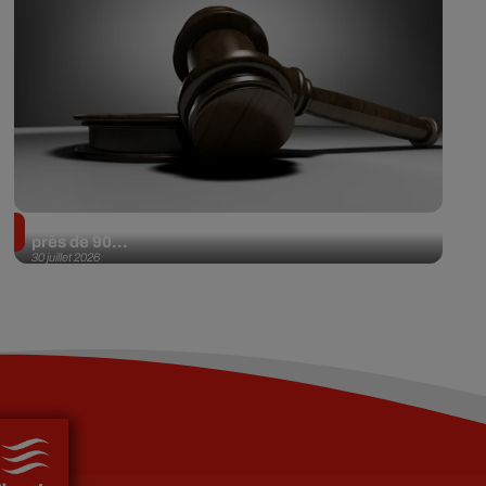
Il achète une veste 3 dollars en friperie et la revend
près de 90...
30 juillet 2026