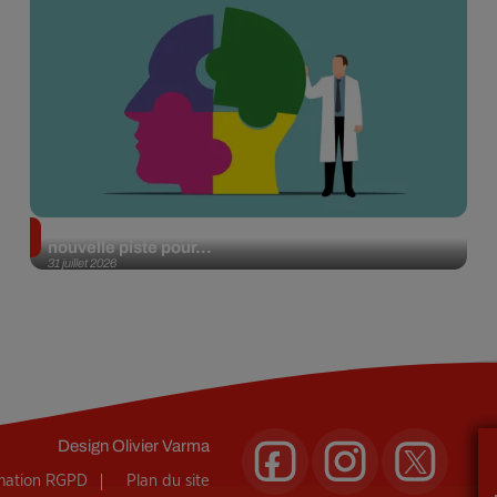
Alzheimer : des chercheurs japonais ouvrent une
nouvelle piste pour...
31 juillet 2026
Design
Olivier Varma
rmation RGPD
Plan du site