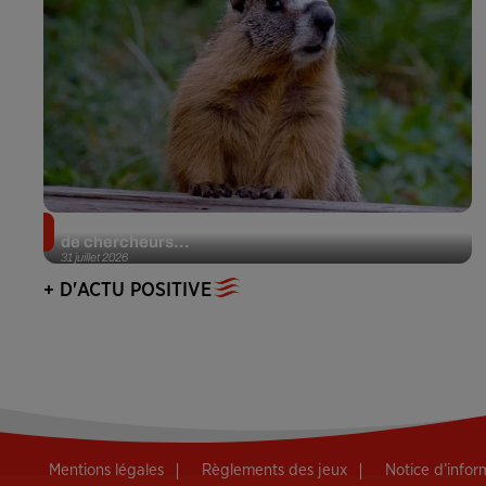
Des marmottes sur OnlyFans : la drôle d’initiative
de chercheurs...
31 juillet 2026
+ D'ACTU POSITIVE
Mentions légales
Règlements des jeux
Notice d’info