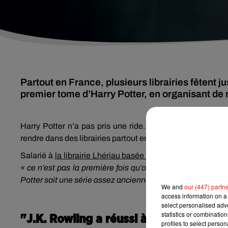
Partout en France, plusieurs librairies fêtent 
premier tome d’Harry Potter, en organisant d
Harry Potter n’a pas pris une ride. 25 ans après l’appar
rendre dans des librairies partout en France
pour célébrer
Salarié à
la librairie Lhériau basée à Angers
, Sébastien P
« ce n’est pas la première fois qu’on participe, car c’est
Potter soit une série assez ancienne, les lecteurs sont imp
We and
our (447) partn
access information on a 
select personalised ad
statistics or combinatio
"J.K. Rowling a réussi à rendre son 
profiles to select person