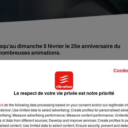
jusqu’au dimanche 5 février le 25e anniversaire du
e nombreuses animations.
Contin
ition du premier tome, de nombreux fans du jeune sorcier vont
 son anniversaire
.
itault assure que l’événement est un franc succès chaque anné
Le respect de votre vie privée est notre priorité
 un événement qui fédère assez facilement, malgré le fait que Ha
atients de se retrouver ».
ers
do the following data processing based on your consent and/or our legitimate int
device; Use limited data to select advertising; Create profiles for personalised adver
vertising; Measure advertising performance; Measure content performance; Unders
ns of data from different sources; Develop and improve services; Create profiles to 
personnage atemporel"
alised content; Use limited data to select content; Ensure security, prevent and detect