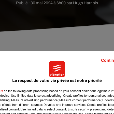
Publié : 30 mai 2024 à 6h00 par Hugo Harnois
ntôt bouleversées.
Contin
e à laver ou un lave-vaisselle pendant les heures creuses, souv
lée
à la fin du mois,
jusqu’à 15%
moins chère.
Le respect de votre vie privée est notre priorité
. En effet, d’après des informations de nos confrères des
Échos,
éformer le système des heures pleines / heures creuses
dans 
ers
do the following data processing based on your consent and/or our legitimate int
device; Use limited data to select advertising; Create profiles for personalised adver
vertising; Measure advertising performance; Measure content performance; Unders
ns of data from different sources; Develop and improve services; Create profiles to 
e l’énergie solaire
. Parce que vous n’êtes pas sans savoir que l
alised content; Use limited data to select content; Ensure security, prevent and detect
t ces installations produisent le plus en journée.
ertising and content; Save and communicate privacy choices. These technologies