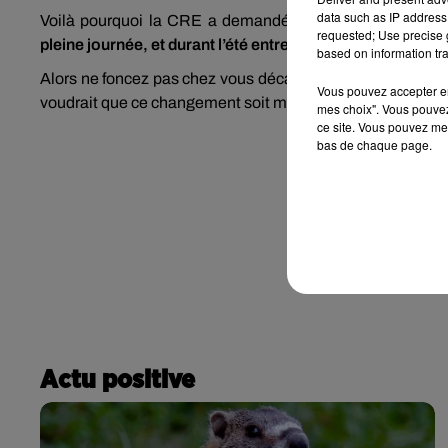
data such as IP address 
Voilà pourquoi la CRE a demandé au fournisseur d’élec
requested; Use precise g
pleine journée, et durant l’été entre 11 et 17h
.
based on information tra
Alors ne foncez pas chez vous décaler votre programme de
Vous pouvez accepter en 
voudrait que ce changement soit mis en place, au plus tôt
mes choix". Vous pouvez
ce site. Vous pouvez met
bas de chaque page.
Actu positive