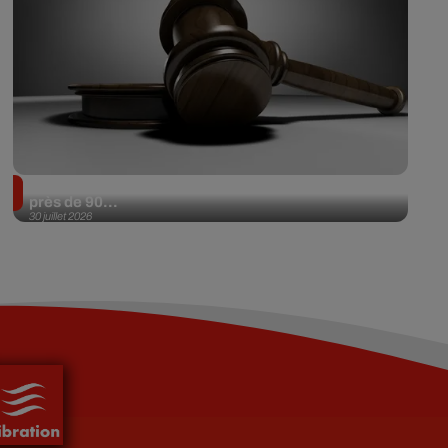
Il achète une veste 3 dollars en friperie et la revend
près de 90...
30 juillet 2026