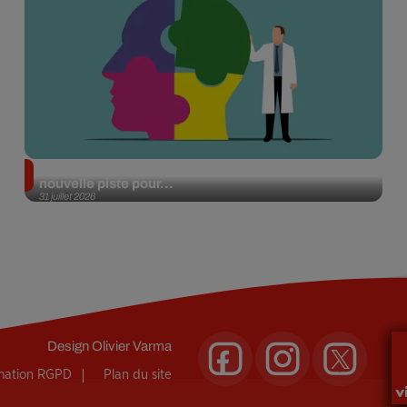
Alzheimer : des chercheurs japonais ouvrent une
nouvelle piste pour...
31 juillet 2026
Design
Olivier Varma
rmation RGPD
Plan du site