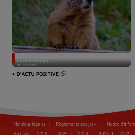
Des marmottes sur OnlyFans : la drôle d’initiative
de chercheurs...
31 juillet 2026
+ D'ACTU POSITIVE
Mentions légales
Règlements des jeux
Notice d’info
Archives
2026
2025
2024
2023
2022