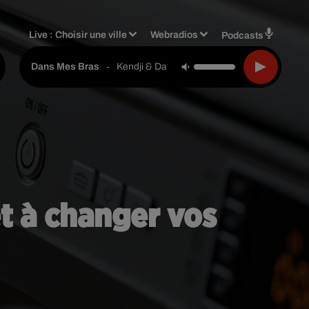
Live :
Choisir une ville
Webradios
Podcasts
-
Kendji & Dadju
Dans Mes Bras
êt à changer vos