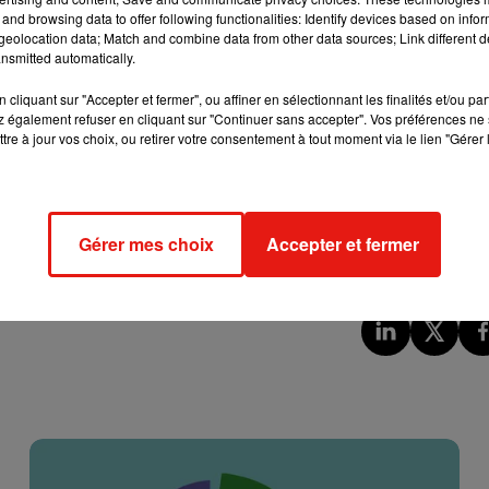
and browsing data to offer following functionalities: Identify devices based on infor
tricité Enedis de concentrer les heures creuses au printemps
eolocation data; Match and combine data from other data sources; Link different de
nsmitted automatically.
 machine à laver, ce n’est pas pour tout de suite. La Commiss
cliquant sur "Accepter et fermer", ou affiner en sélectionnant les finalités et/ou pa
,
d'ici l’an prochain
.
 également refuser en cliquant sur "Continuer sans accepter". Vos préférences ne 
tre à jour vos choix, ou retirer votre consentement à tout moment via le lien "Gérer 
Gérer mes choix
Accepter et fermer