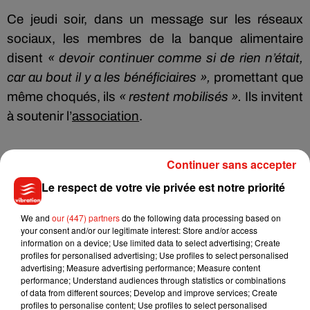
Ce jeudi soir, dans un message sur les réseaux
sociaux, les membres de la banque alimentaire
disent
« devoir continuer comme si de rien n’était,
car au bout il y a les bénéficiaires »,
promettant que
même choqués, ils
« restent mobilisés ».
Ils invitent
à soutenir l’
association
.
Continuer sans accepter
Le respect de votre vie privée est notre priorité
Musique
We and
our (447) partners
do the following data processing based on
your consent and/or our legitimate interest: Store and/or access
information on a device; Use limited data to select advertising; Create
profiles for personalised advertising; Use profiles to select personalised
Julien Lieb s’essaye à la vie de chatelain
advertising; Measure advertising performance; Measure content
dans son nouveau clip
performance; Understand audiences through statistics or combinations
7 août 2026
of data from different sources; Develop and improve services; Create
profiles to personalise content; Use profiles to select personalised