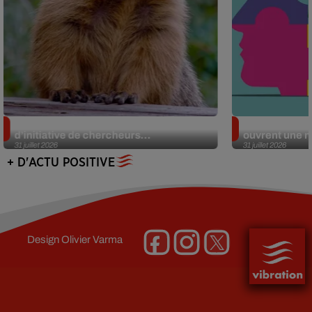
Des marmottes sur OnlyFans : la drôle
Alzheimer : d
d’initiative de chercheurs...
ouvrent une no
31 juillet 2026
31 juillet 2026
+ D'ACTU POSITIVE
Design
Olivier Varma