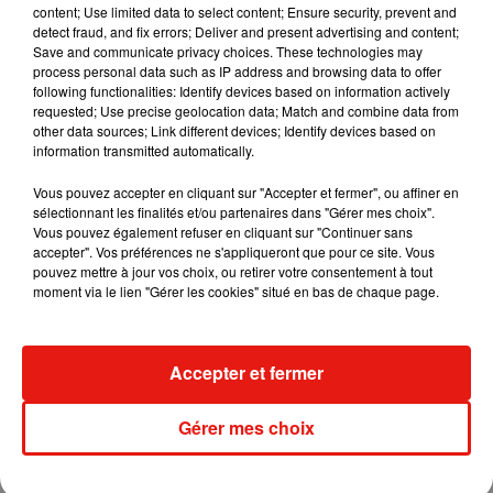
content; Use limited data to select content; Ensure security, prevent and
detect fraud, and fix errors; Deliver and present advertising and content;
Save and communicate privacy choices. These technologies may
Madonna sort enfin le remix de « Love
process personal data such as IP address and browsing data to offer
Sensation » avec Kylie Minogue
following functionalities: Identify devices based on information actively
7 août 2026
requested; Use precise geolocation data; Match and combine data from
other data sources; Link different devices; Identify devices based on
information transmitted automatically.
Vous pouvez accepter en cliquant sur "Accepter et fermer", ou affiner en
sélectionnant les finalités et/ou partenaires dans "Gérer mes choix".
Tayc et Didi B dévoilent le single le plus
Vous pouvez également refuser en cliquant sur "Continuer sans
dansant de l’année
7 août 2026
accepter". Vos préférences ne s'appliqueront que pour ce site. Vous
pouvez mettre à jour vos choix, ou retirer votre consentement à tout
moment via le lien "Gérer les cookies" situé en bas de chaque page.
Angèle et Amélie Lens dévoilent leur
Accepter et fermer
collaboration tant attendue
7 août 2026
Gérer mes choix