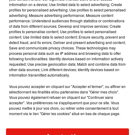
information on a device; Use limited data to select advertising; Create
profiles for personalised advertising; Use profiles to select personalised
advertising; Measure advertising performance; Measure content
performance; Understand audiences through statistics or combinations
Musique
of data from different sources; Develop and improve services; Create
profiles to personalise content; Use profiles to select personalised
content; Use limited data to select content; Ensure security, prevent and
detect fraud, and fix errors; Deliver and present advertising and content;
Julien Lieb s’essaye à la vie de chatelain
Save and communicate privacy choices. These technologies may
dans son nouveau clip
process personal data such as IP address and browsing data to offer
7 août 2026
following functionalities: Identify devices based on information actively
requested; Use precise geolocation data; Match and combine data from
other data sources; Link different devices; Identify devices based on
information transmitted automatically.
Madonna sort enfin le remix de « Love
Vous pouvez accepter en cliquant sur "Accepter et fermer", ou affiner en
Sensation » avec Kylie Minogue
sélectionnant les finalités et/ou partenaires dans "Gérer mes choix".
7 août 2026
Vous pouvez également refuser en cliquant sur "Continuer sans
accepter". Vos préférences ne s'appliqueront que pour ce site. Vous
pouvez mettre à jour vos choix, ou retirer votre consentement à tout
moment via le lien "Gérer les cookies" situé en bas de chaque page.
Tayc et Didi B dévoilent le single le plus
dansant de l’année