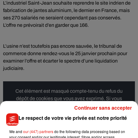
L’industriel Saint-Jean souhaite reprendre le site indrien de
fabrication de jantes aluminium, le dernier en France, mais
ses 270 salariés ne seraient cependant pas conservés.
L’offre ne prévoirait d’en garder que 166.
L’usine n’est toutefois pas encore sauvée, le tribunal de
commerce donne rendez-vous le 25 janvier prochain pour
examiner l’offre et écarter le spectre d’une liquidation
judiciaire.
Cet élément est masqué compte-tenu du refus du
dépôt de cookies que vous avez exprimé. Si vous
souhaitez l'afficher, merci de nous donner votre accord
Continuer sans accepter
en cliquant sur le bouton ci-dessous.
Le respect de votre vie privée est notre priorité
Afficher l'élément
We and
our (447) partners
do the following data processing based on
your consent and/or our legitimate interest: Store and/or access