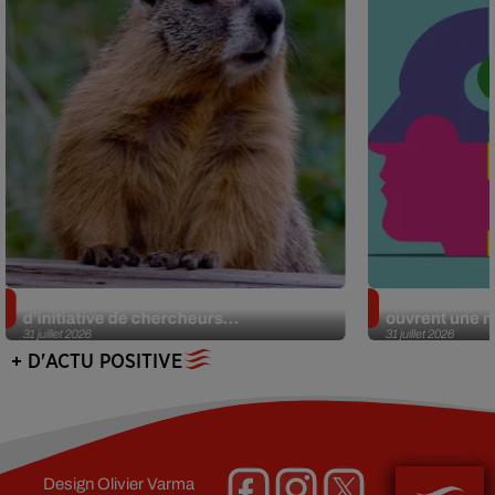
Des marmottes sur OnlyFans : la drôle
Alzheimer : d
d’initiative de chercheurs...
ouvrent une no
31 juillet 2026
31 juillet 2026
+ D'ACTU POSITIVE
Design
Olivier Varma