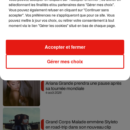
sélectionnant les finalités et/ou partenaires dans "Gérer mes choix".
Benny Blanco invite Selena Gomez et
Vous pouvez également refuser en cliquant sur "Continuer sans
Becky G sur son nouveau single
accepter". Vos préférences ne s'appliqueront que pour ce site. Vous
5 août 2026
pouvez mettre à jour vos choix, ou retirer votre consentement à tout
moment via le lien "Gérer les cookies" situé en bas de chaque page.
Tiny Desk invite Charlie Puth pour une
Accepter et fermer
live session solaire
4 août 2026
Gérer mes choix
Ariana Grande prendra une pause après
sa tournée mondiale
4 août 2026
Grand Corps Malade emmène Styleto
en road-trip dans son nouveau clip