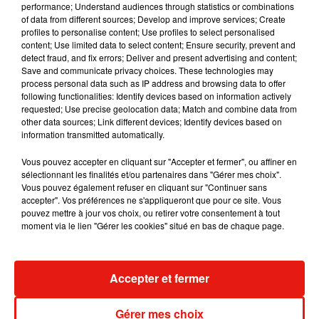
performance; Understand audiences through statistics or combinations
of data from different sources; Develop and improve services; Create
Julien Lieb s’essaye à la vie de chatelain
profiles to personalise content; Use profiles to select personalised
dans son nouveau clip
content; Use limited data to select content; Ensure security, prevent and
7 août 2026
detect fraud, and fix errors; Deliver and present advertising and content;
Save and communicate privacy choices. These technologies may
process personal data such as IP address and browsing data to offer
following functionalities: Identify devices based on information actively
requested; Use precise geolocation data; Match and combine data from
Madonna sort enfin le remix de « Love
other data sources; Link different devices; Identify devices based on
Sensation » avec Kylie Minogue
information transmitted automatically.
7 août 2026
Vous pouvez accepter en cliquant sur "Accepter et fermer", ou affiner en
sélectionnant les finalités et/ou partenaires dans "Gérer mes choix".
Vous pouvez également refuser en cliquant sur "Continuer sans
accepter". Vos préférences ne s'appliqueront que pour ce site. Vous
Tayc et Didi B dévoilent le single le plus
pouvez mettre à jour vos choix, ou retirer votre consentement à tout
dansant de l’année
moment via le lien "Gérer les cookies" situé en bas de chaque page.
7 août 2026
Accepter et fermer
Angèle et Amélie Lens dévoilent leur
Gérer mes choix