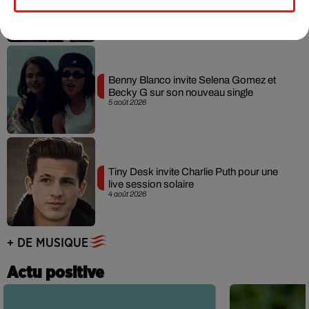
collaboration tant attendue
7 août 2026
Benny Blanco invite Selena Gomez et
Becky G sur son nouveau single
5 août 2026
Tiny Desk invite Charlie Puth pour une
live session solaire
4 août 2026
+ DE MUSIQUE
Actu positive