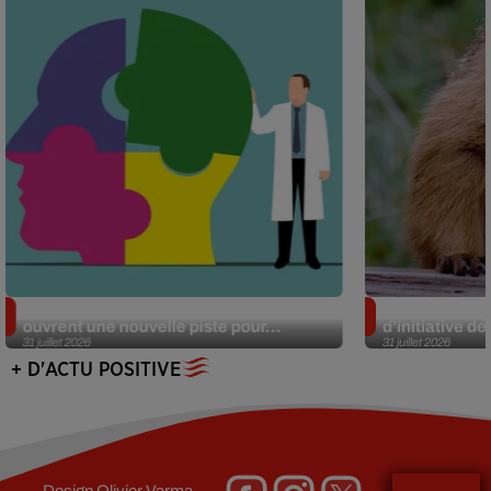
Alzheimer : des chercheurs japonais
Des marmottes
ouvrent une nouvelle piste pour...
d’initiative d
31 juillet 2026
31 juillet 2026
+ D'ACTU POSITIVE
Design
Olivier Varma