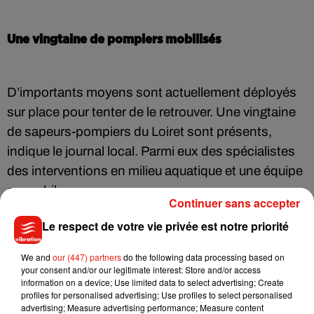
Une vingtaine de pompiers mobilisés
D’importants moyens sont actuellement déployés
sur place pour tenter de le retrouver. Une vingtaine
de sapeurs-pompiers du Loiret sont présents,
indique le journal local. Parmi eux des spécialistes
des interventions en milieu aquatique et une équipe
cynophile.
Continuer sans accepter
Le respect de votre vie privée est notre priorité
We and
our (447) partners
do the following data processing based on
your consent and/or our legitimate interest: Store and/or access
information on a device; Use limited data to select advertising; Create
Musique
profiles for personalised advertising; Use profiles to select personalised
advertising; Measure advertising performance; Measure content