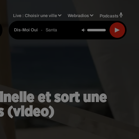
Live :
Choisir une ville
Webradios
Podcasts
-
Santa
Dis-Moi Oui
nelle et sort une
s (video)