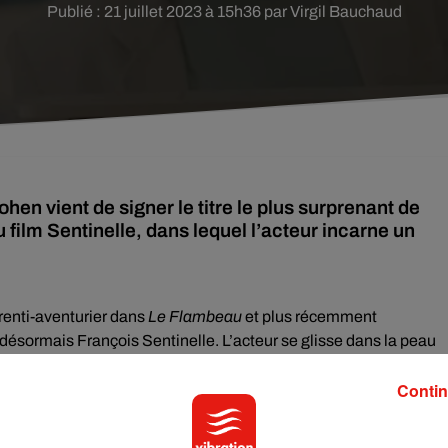
Publié : 21 juillet 2023 à 15h36 par Virgil Bauchaud
hen vient de signer le titre le plus surprenant de
film Sentinelle, dans lequel l’acteur incarne un
renti-aventurier dans
Le Flambeau
et plus récemment
ésormais François Sentinelle. L’acteur se glisse dans la peau
r un film
Prime Video
dont la sortie est attendue le 8 septembre
Contin
di, Jonathan Cohen a créé la surprise avec… un clip sorti ce
nelle, il interprète
« Est-ce que tu regrettes ? »
. Dans ce titre à