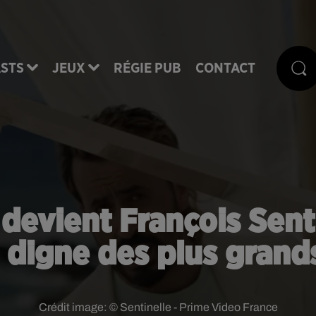
STS
JEUX
RÉGIE PUB
CONTACT
evient François Senti
digne des plus grand
Crédit image:
© Sentinelle - Prime Video France