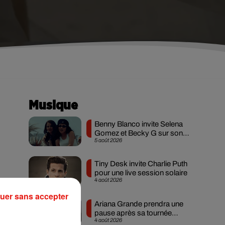
Musique
Benny Blanco invite Selena
Gomez et Becky G sur son
5 août 2026
nouveau single
Tiny Desk invite Charlie Puth
pour une live session solaire
4 août 2026
uer sans accepter
Ariana Grande prendra une
pause après sa tournée
4 août 2026
mondiale