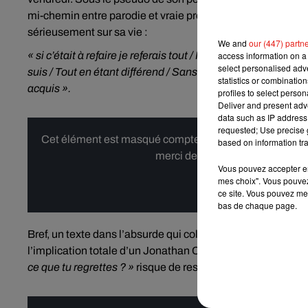
mi-chemin entre parodie et vraie prestation artistique, le
«
sérieusement sur sa vie :
We and
our (447) partn
access information on a 
« si c’était à refaire je referais tout / Mais tout ce que j’ai 
select personalised ad
suis / Tout en étant différend / Sans rien changer pour a
statistics or combinatio
acquis ».
profiles to select person
Deliver and present adv
data such as IP address 
requested; Use precise g
Cet élément est masqué compte-tenu du refus du dépôt d
based on information tra
merci de nous donner votre acco
Vous pouvez accepter en 
mes choix". Vous pouvez
Affi
ce site. Vous pouvez met
bas de chaque page.
Bref, un texte dans l’absurde qui colle parfaitement à l'im
l’implication totale d’un Jonathan Cohen qui n’a rien à env
ce que tu regrettes ? »
risque de rester tout l’été dans votre