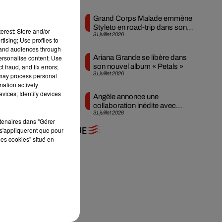
Grand Corps Malade emmène
Styleto en road-trip dans son
erest: Store and/or
31 juillet 2026
nouveau clip
tising; Use profiles to
tand audiences through
personalise content; Use
Ariana Grande se libère dans
 fraud, and fix errors;
son nouvel album « Petals »
31 juillet 2026
 may process personal
mation actively
vices; Identify devices
Angèle annonce une
collaboration inédite avec
31 juillet 2026
Amelie Lens
rtenaires dans "Gérer
s'appliqueront que pour
+ DE MUSIQUE
les cookies" situé en
ra
-