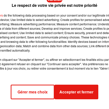
Le respect de votre vie privée est notre priorité
 célèbre chanteur »
(c’est le synopsis qui le dit…) s’interroge très
ers
do the following data processing based on your consent and/or our legitimate int
device; Use limited data to select advertising; Create profiles for personalised adver
fait je le changerais sans rien changer à ma vie / Je resterais qui je
vertising; Measure advertising performance; Measure content performance; Unders
utant / Mais en changeant totalement / Sans bouleverser mes
ns of data from different sources; Develop and improve services; Create profiles to 
alised content; Use limited data to select content; Ensure security, prevent and detect
ertising and content; Save and communicate privacy choices. These technologies
and browsing data to offer following functionalities: Identify devices based on infor
eolocation data; Match and combine data from other data sources; Link different de
e cookies que vous avez exprimé. Si vous souhaitez l'afficher,
nsmitted automatically.
rd en cliquant sur le bouton ci-dessous.
cliquant sur "Accepter et fermer", ou affiner en sélectionnant les finalités et/ou pa
 également refuser en cliquant sur "Continuer sans accepter". Vos préférences ne 
cher l'élément
tre à jour vos choix, ou retirer votre consentement à tout moment via le lien "Gérer 
age du comédien. Si les paroles peuvent prêter à sourire, on note
ier aux plus grandes voix de la variété française. Attention,
« Est
Gérer mes choix
Accepter et fermer
 tête.