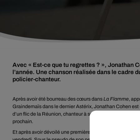
Avec « Est-ce que tu regrettes ? », Jonathan Co
l’année. Une chanson réalisée dans le cadre du 
policier-chanteur.
Après avoir été bourreau des cœurs dans
La Flamme
, app
Graindemaïs dans le dernier Astérix, Jonathan Cohen est d
d’un flic de la Réunion, chanteur à ses heures perdues, pou
prochain.
Et après avoir dévoilé une première bande-annonce mercre
vendredi. Sous le pseudo de son personnage François Senti