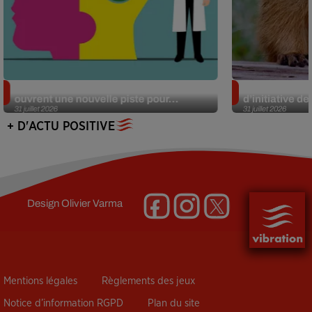
Alzheimer : des chercheurs japonais
Des marmottes
ouvrent une nouvelle piste pour...
d’initiative d
31 juillet 2026
31 juillet 2026
+ D'ACTU POSITIVE
Design
Olivier Varma
Mentions légales
Règlements des jeux
Notice d’information RGPD
Plan du site