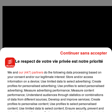
Continuer sans accepter
Le respect de votre vie privée est notre priorité
We and
our (447) partners
do the following data processing based on
your consent and/or our legitimate interest: Store and/or access
information on a device; Use limited data to select advertising; Create
profiles for personalised advertising; Use profiles to select personalised
advertising; Measure advertising performance; Measure content
Julien Lieb bientôt dans la nouvelle
performance; Understand audiences through statistics or combinations
of data from different sources; Develop and improve services; Create
saison de DALS
profiles to personalise content; Use profiles to select personalised
content; Use limited data to select content; Ensure security, prevent and
Julien Lieb va devoir mettre entre parenthèses, pendant