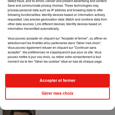
detect fraud, and fix errors; Deliver and present advertising and content;
Save and communicate privacy choices. These technologies may
quelques semaines, sa carrière musicale pour
fouler le
process personal data such as IP address and browsing data to offer
parquet de la nouvelle saison de
Danse avec les stars
, qui
following functionalities: Identify devices based on information actively
débutera le vendredi 23 janvier.
requested; Use precise geolocation data; Match and combine data from
other data sources; Link different devices; Identify devices based on
C’est aux côtés de la danseuse professionnelle Elsa Blois
information transmitted automatically.
que le jeune homme enchaînera les pas de danse, avec
Vous pouvez accepter en cliquant sur "Accepter et fermer", ou affiner en
l’objectif d’aller le plus loin possible dans la compétition.
sélectionnant les finalités et/ou partenaires dans "Gérer mes choix".
Vous pouvez également refuser en cliquant sur "Continuer sans
accepter". Vos préférences ne s'appliqueront que pour ce site. Vous
pouvez mettre à jour vos choix, ou retirer votre consentement à tout
moment via le lien "Gérer les cookies" situé en bas de chaque page.
Musique
Accepter et fermer
Benny Blanco invite Selena Gomez et
Becky G sur son nouveau single
5 août 2026
Gérer mes choix