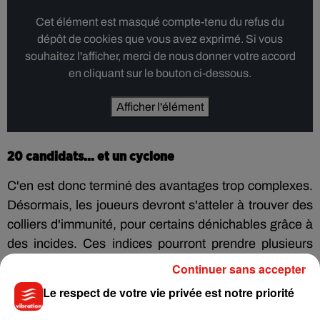
Cet élément est masqué compte-tenu du refus du
dépôt de cookies que vous avez exprimé. Si vous
souhaitez l'afficher, merci de nous donner votre accord
en cliquant sur le bouton ci-dessous.
Afficher l'élément
20 candidats... et un cyclone
C'en est donc terminé des avantages trop complexes.
Désormais, les joueurs devront s'atteler à trouver des
colliers d'immunité, pour certains dénichables grâce à
des incides. Ces indices pourront prendre plusieurs
formes, dont des mots ou des phrases rédigées sur
Continuer sans accepter
des morceaux de papier qu'il faudra placer au-dessus
Le respect de votre vie privée est notre priorité
d'une source de chaleur pour en dévoiler le contenu.