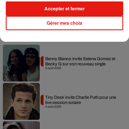
réuni plus de 3,60 millions de téléspectateurs en
Accepter et fermer
moyenne sur les quatre mois de diffusion.
Gérer mes choix
Musique
Benny Blanco invite Selena Gomez et
Becky G sur son nouveau single
5 août 2026
Tiny Desk invite Charlie Puth pour une
live session solaire
4 août 2026