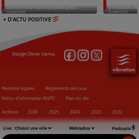
Alzheimer : des chercheurs japonais
Des marmottes
ouvrent une nouvelle piste pour...
d’initiative d
31 juillet 2026
31 juillet 2026
+ D'ACTU POSITIVE
Design
Olivier Varma
Mentions légales
Règlements des jeux
Notice d’information RGPD
Plan du site
Archives
2026
2025
2024
2023
2022
Live :
Choisir une ville
Webradios
Podcasts