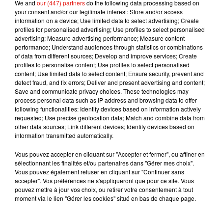
Des sources de chaleur, il n'y en a pas partout sur le
We and
our (447) partners
do the following data processing based on
your consent and/or our legitimate interest: Store and/or access
camp...
information on a device; Use limited data to select advertising; Create
profiles for personalised advertising; Use profiles to select personalised
L'autre nouveauté de cette saison de Koh-Lanta, c'est
advertising; Measure advertising performance; Measure content
l'origine des candidats. Lors de la conférence de
performance; Understand audiences through statistics or combinations
of data from different sources; Develop and improve services; Create
presse, Denis Brognart a indiqué que les 20
profiles to personalise content; Use profiles to select personalised
aventuriers (10 femmes et 10 hommes) proviennent
content; Use limited data to select content; Ensure security, prevent and
detect fraud, and fix errors; Deliver and present advertising and content;
de 20 départements de France métropolitaine.
Save and communicate privacy choices. These technologies may
Comprenez qu'aucun des candidats n'est donc natif
process personal data such as IP address and browsing data to offer
following functionalities: Identify devices based on information actively
de Belgique ou de Suisse, comme on a pu le voir dans
requested; Use precise geolocation data; Match and combine data from
les précédentes saisons. Lesdits candidats devront
other data sources; Link different devices; Identify devices based on
information transmitted automatically.
aussi composer avec les éléments climatiques. Denis
Brognart affirmant qu'un cyclone s'est invité lors du
Vous pouvez accepter en cliquant sur "Accepter et fermer", ou affiner en
sélectionnant les finalités et/ou partenaires dans "Gérer mes choix".
tournage de Koh-Lanta. Notamment lors d'une
Vous pouvez également refuser en cliquant sur "Continuer sans
épreuve désormais mythique : l'épreuve des poteaux.
accepter". Vos préférences ne s'appliqueront que pour ce site. Vous
pouvez mettre à jour vos choix, ou retirer votre consentement à tout
Voilà qui promet donc une belle saison de Koh-Lanta
moment via le lien "Gérer les cookies" situé en bas de chaque page.
sur TF1. L'an passé, "Koh-Lanta : Le feu sacré" avait