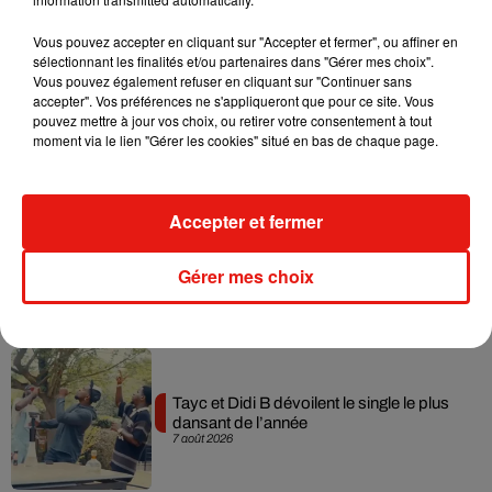
Musique
Vous pouvez accepter en cliquant sur "Accepter et fermer", ou affiner en
sélectionnant les finalités et/ou partenaires dans "Gérer mes choix".
Vous pouvez également refuser en cliquant sur "Continuer sans
accepter". Vos préférences ne s'appliqueront que pour ce site. Vous
Julien Lieb s’essaye à la vie de chatelain
pouvez mettre à jour vos choix, ou retirer votre consentement à tout
dans son nouveau clip
moment via le lien "Gérer les cookies" situé en bas de chaque page.
7 août 2026
Accepter et fermer
Madonna sort enfin le remix de « Love
Gérer mes choix
Sensation » avec Kylie Minogue
7 août 2026
Tayc et Didi B dévoilent le single le plus
dansant de l’année
7 août 2026