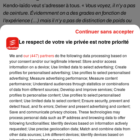
Kendo-Iaïdo veut s’adresser à tous. «
Vous voyez, il n’y a pas
de ceinture. Évidemment on a des grades en fonction de
l’expérience (…) mais il n’y a pas de distinction de poids ou
d’âge
».
Continuer sans accepter
Le respect de votre vie privée est notre priorité
.
We and
our (447) partners
do the following data processing based on
your consent and/or our legitimate interest: Store and/or access
information on a device; Use limited data to select advertising; Create
profiles for personalised advertising; Use profiles to select personalised
advertising; Measure advertising performance; Measure content
performance; Understand audiences through statistics or combinations
L’USO Kendo et Iaïdo donne des cours les lundis, mercredis,
of data from different sources; Develop and improve services; Create
vendredis ou samedis, à la salle des arts martiaux de la
profiles to personalise content; Use profiles to select personalised
Madeleine à Orléans. Plus d’infos sur le site du club :
content; Use limited data to select content; Ensure security, prevent and
detect fraud, and fix errors; Deliver and present advertising and content;
www.usokendoiaido.fr.
Save and communicate privacy choices. These technologies may
process personal data such as IP address and browsing data to offer
following functionalities: Identify devices based on information actively
requested; Use precise geolocation data; Match and combine data from
other data sources; Link different devices; Identify devices based on
information transmitted automatically.