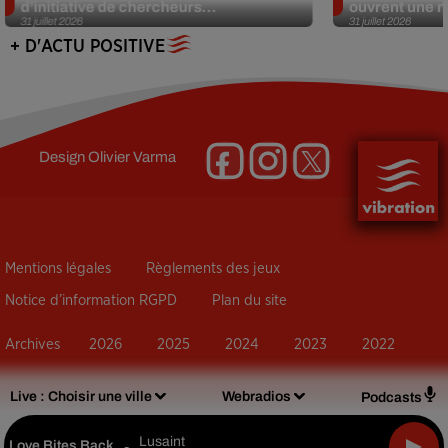
d’initiative de chercheurs...
ouvrent une no
31 juillet 2026
31 juillet 2026
+ D'ACTU POSITIVE
Design
Olivier Varma
Mentions légales
Règlements des jeux
Notice d’information RGPD
Plan du site
Archives
2026
2025
2024
2023
2022
Live :
Choisir une ville
Webradios
Podcasts
Lusaint
Love Bites Back
-