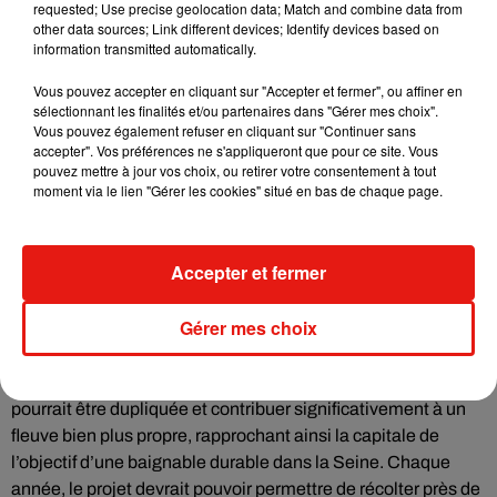
contribue à limiter le risque d’asphyxie pour la faune
requested; Use precise geolocation data; Match and combine data from
other data sources; Link different devices; Identify devices based on
présente dans les canaux. De plus, les concepteurs assurent
information transmitted automatically.
que le rideau de bulles n’entrave en rien le passage des
poissons, car des espaces sont prévus pour permettre une
Vous pouvez accepter en cliquant sur "Accepter et fermer", ou affiner en
libre circulation à tout ce petit monde à nageoires.
sélectionnant les finalités et/ou partenaires dans "Gérer mes choix".
Vous pouvez également refuser en cliquant sur "Continuer sans
Un pas de plus vers une Seine
accepter". Vos préférences ne s'appliqueront que pour ce site. Vous
pouvez mettre à jour vos choix, ou retirer votre consentement à tout
baignable ?
moment via le lien "Gérer les cookies" situé en bas de chaque page.
Un objectif assumé. Le projet s’inscrit dans une dynamique
plus large visant à rendre la Seine propre à la baignade, une
Accepter et fermer
prouesse déjà réalisée à l’occasion des Jeux Olympiques. Le
rideau de bulles compte ainsi parmi les efforts réalisés par la
Gérer mes choix
Ville de Paris, en plus des initiatives de sensibilisation à la
propreté et à la gestion des déchets.
Si cette technologie rencontre un franc succès, alors elle
pourrait être dupliquée et contribuer significativement à un
fleuve bien plus propre, rapprochant ainsi la capitale de
l’objectif d’une baignable durable dans la Seine. Chaque
année, le projet devrait pouvoir permettre de récolter près de