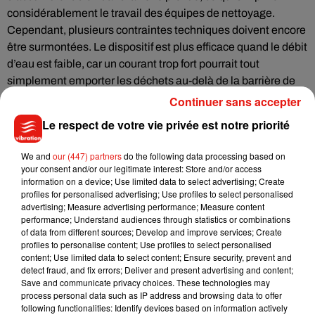
considérablement le travail des équipes de nettoyage.
Cependant, plusieurs contraintes techniques doivent encore
être surmontées. Le dispositif est plus efficace quand le débit
d’eau est faible, car un courant trop fort pourrait tout
simplement emporter les déchets au-delà de la barrière de
bulles.
Continuer sans accepter
L’autre enjeu réside dans le bruit généré par le compresseur
Le respect de votre vie privée est notre priorité
à air comprimé, nécessaire pour créer le rideau de bulles.
Pour minimiser les nuisances sonores, il est également
We and
our (447) partners
do the following data processing based on
recommandé d’installer le compresseur dans un local isolé,
your consent and/or our legitimate interest: Store and/or access
information on a device; Use limited data to select advertising; Create
comme cela a été fait sous le pont de Crimée. Malgré ces
profiles for personalised advertising; Use profiles to select personalised
ajustements, la Ville de Paris se montre optimiste quant à la
advertising; Measure advertising performance; Measure content
généralisation de cette technologie si les tests se révèlent
performance; Understand audiences through statistics or combinations
of data from different sources; Develop and improve services; Create
concluants.
profiles to personalise content; Use profiles to select personalised
content; Use limited data to select content; Ensure security, prevent and
Outre la collecte des déchets, le rideau de bulles pourrait
detect fraud, and fix errors; Deliver and present advertising and content;
Save and communicate privacy choices. These technologies may
avoir un impact positif sur l’écosystème aquatique. Le
process personal data such as IP address and browsing data to offer
dispositif permet une meilleure oxygénation de l’eau, ce qui
following functionalities: Identify devices based on information actively