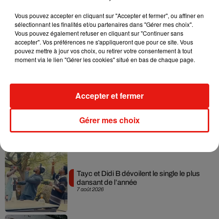
Musique
Vous pouvez accepter en cliquant sur "Accepter et fermer", ou affiner en
sélectionnant les finalités et/ou partenaires dans "Gérer mes choix".
Vous pouvez également refuser en cliquant sur "Continuer sans
accepter". Vos préférences ne s'appliqueront que pour ce site. Vous
Julien Lieb s’essaye à la vie de chatelain
pouvez mettre à jour vos choix, ou retirer votre consentement à tout
dans son nouveau clip
moment via le lien "Gérer les cookies" situé en bas de chaque page.
7 août 2026
Accepter et fermer
Madonna sort enfin le remix de « Love
Sensation » avec Kylie Minogue
Gérer mes choix
7 août 2026
Tayc et Didi B dévoilent le single le plus
dansant de l’année
7 août 2026