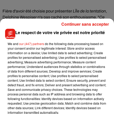
Fière d'avoir été choisie pour présenter
LÎle de la tentation
,
Delphine Wespiser n'a pas caché son enthousiasme. "
Ce
sera une expérience incroyable
pour des couples qui se
Continuer sans accepter
questionnent
", a-t-elle assuré, avant d'ajouter : "
Quand on
Le respect de votre vie privée est notre priorité
est en couple, quand on a fait face à des mensonges, à du
manque de confiance, on se pose des questions... C'est des
We and
our (447) partners
do the following data processing based on
couples qui y vont pour tester leur amour, voir s'ils peuvent
your consent and/or our legitimate interest: Store and/or access
information on a device; Use limited data to select advertising; Create
passer l'étape supérieure".
profiles for personalised advertising; Use profiles to select personalised
advertising; Measure advertising performance; Measure content
Pour rappel, l'émission culte a d'abord été diffusée sur TF1
performance; Understand audiences through statistics or combinations
entre 2002 et 2008, puis sur Virgin 17 à partir de 2010 avec
of data from different sources; Develop and improve services; Create
l'animateur Laurent Fontaine aux commandes. Finalement,
profiles to personalise content; Use profiles to select personalised
content; Use limited data to select content; Ensure security, prevent and
W9 apris le relais en 2019 avec Julie Taton pour animer le
detect fraud, and fix errors; Deliver and present advertising and content;
programme. Cinq ans plus tard,
L'Île de la tentation
est donc
Save and communicate privacy choices. These technologies may
enfin de retour.
process personal data such as IP address and browsing data to offer
following functionalities: Identify devices based on information actively
requested; Use precise geolocation data; Match and combine data from
other data sources; Link different devices; Identify devices based on
information transmitted automatically.