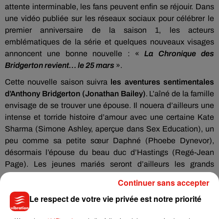
attente interminable, les fans peuvent enfin se réjouir. Dans
une vidéo publiée sur les réseaux sociaux pour célébrer le
premier anniversaire de la saison 1, les acteurs
emblématiques de la série et quelques nouveaux visages
annoncent une bonne nouvelle : «
La Chronique des
Bridgerton revient… le 25 mars
».
Cette nouvelle saison suivra
les aventures sentimentales
d’Anthony Bridgerton (Jonathan Bailey)
. L’aîné de la famille
envisage de se trouver une épouse. Il nouera d’ailleurs une
intense et torride histoire d’amour avec une certaine Kate
Sharma (Simone Ashley, aperçue dans Sex Education), un
peu comme sa petite sœur Daphné (Phoebe Dynevor),
désormais l’épouse du beau duc d’Hastings (Regé-Jean
Page). Les jeunes mariés seront d’ailleurs les grands
absents de cette saison 2.
Continuer sans accepter
Lady Whistledown est bien renseignée : la saison 2 de La
Le respect de votre vie privée est notre priorité
Chronique des Bridgerton sera dispo le 25 mars 2022 !
pic.twitter.com/FOVRC9vTKY