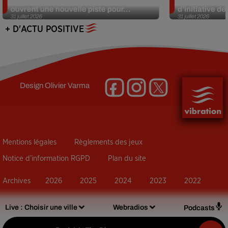
ouvrent une nouvelle piste pour...
d’initiative d
31 juillet 2026
31 juillet 2026
+ D'ACTU POSITIVE
Design
Olivier Varma
Mentions légales
Règlements des jeux
Notice d’information RGPD
Plan du site
Archives
2026
2025
2024
2023
2022
Live :
Choisir une ville
Webradios
Podcasts