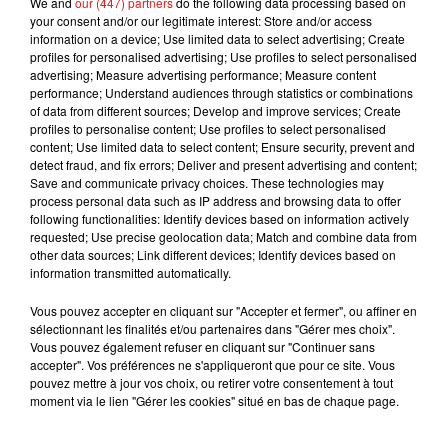
We and
our (447) partners
do the following data processing based on
your consent and/or our legitimate interest: Store and/or access
— Netflix France (@NetflixFR)
December 25, 2021
information on a device; Use limited data to select advertising; Create
profiles for personalised advertising; Use profiles to select personalised
advertising; Measure advertising performance; Measure content
performance; Understand audiences through statistics or combinations
of data from different sources; Develop and improve services; Create
Musique
profiles to personalise content; Use profiles to select personalised
content; Use limited data to select content; Ensure security, prevent and
detect fraud, and fix errors; Deliver and present advertising and content;
Save and communicate privacy choices. These technologies may
Julien Lieb s’essaye à la vie de chatelain
process personal data such as IP address and browsing data to offer
dans son nouveau clip
following functionalities: Identify devices based on information actively
7 août 2026
requested; Use precise geolocation data; Match and combine data from
other data sources; Link different devices; Identify devices based on
information transmitted automatically.
Vous pouvez accepter en cliquant sur "Accepter et fermer", ou affiner en
sélectionnant les finalités et/ou partenaires dans "Gérer mes choix".
Madonna sort enfin le remix de « Love
Vous pouvez également refuser en cliquant sur "Continuer sans
Sensation » avec Kylie Minogue
accepter". Vos préférences ne s'appliqueront que pour ce site. Vous
7 août 2026
pouvez mettre à jour vos choix, ou retirer votre consentement à tout
moment via le lien "Gérer les cookies" situé en bas de chaque page.