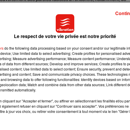
ricaines de la star française (désormais au Real Madrid).
Contin
Le respect de votre vie privée est notre priorité
ers
do the following data processing based on your consent and/or our legitimate int
device; Use limited data to select advertising; Create profiles for personalised adver
vertising; Measure advertising performance; Measure content performance; Unders
ns of data from different sources; Develop and improve services; Create profiles to 
alised content; Use limited data to select content; Ensure security, prevent and detect
ertising and content; Save and communicate privacy choices. These technologies
and browsing data to offer following functionalities: Identify devices based on infor
eolocation data; Match and combine data from other data sources; Link different de
nsmitted automatically.
cliquant sur "Accepter et fermer", ou affiner en sélectionnant les finalités et/ou pa
 également refuser en cliquant sur "Continuer sans accepter". Vos préférences ne 
tre à jour vos choix, ou retirer votre consentement à tout moment via le lien "Gérer 