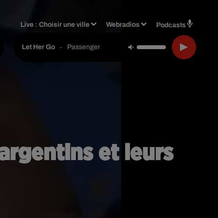
Live :
Choisir une ville
Webradios
Podcasts
-
Passenger
Let Her Go
argentins et leurs