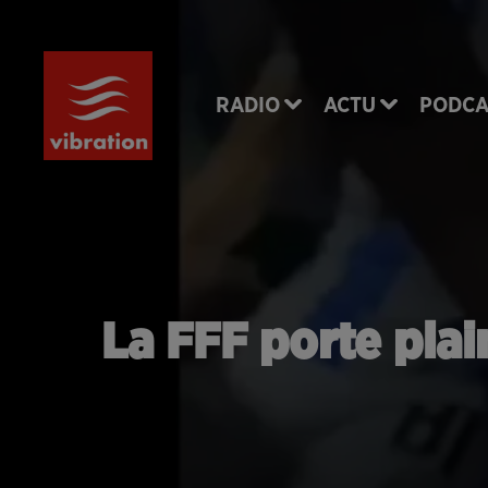
RADIO
ACTU
PODCA
La FFF porte plai