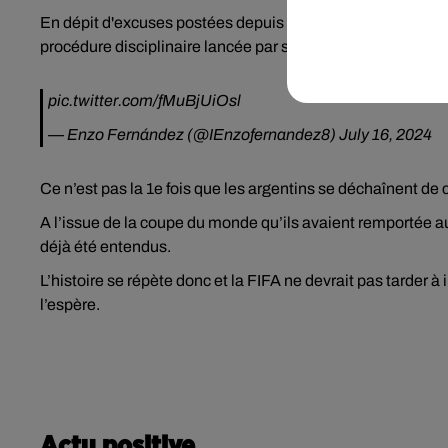
En dépit d'excuses postées depuis sur ses réseaux sociaux 
procédure disciplinaire lancée par son club.
pic.twitter.com/fMuBjUiOsl
— Enzo Fernández (@IEnzofernandez8)
July 16, 2024
Ce n’est pas la 1e fois que les argentins se déchaînent de 
A l’issue de la coupe du monde qu’ils avaient remportée 
déjà été entendus.
L’histoire se répète donc et la FIFA ne devrait pas tarder 
l’espère.
Actu positive