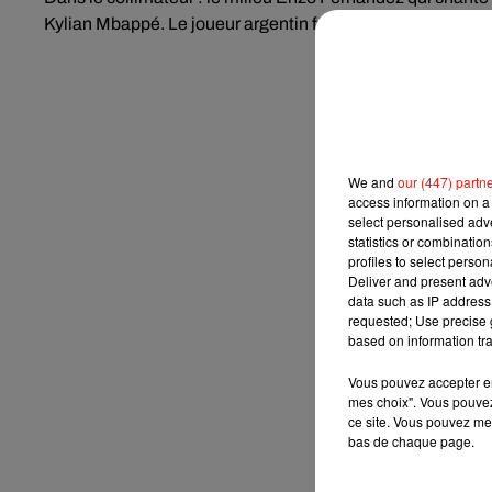
Kylian Mbappé. Le joueur argentin fait état des origines af
We and
our (447) partn
access information on a 
select personalised ad
statistics or combinatio
profiles to select person
Deliver and present adv
data such as IP address 
requested; Use precise g
based on information tra
Vous pouvez accepter en 
mes choix". Vous pouvez
ce site. Vous pouvez met
bas de chaque page.