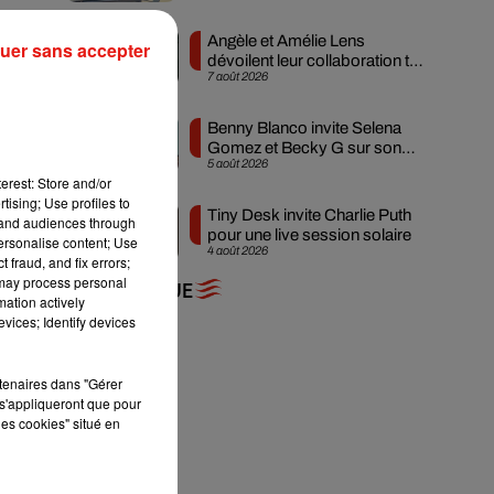
Angèle et Amélie Lens
uer sans accepter
dévoilent leur collaboration tant
7 août 2026
attendue
Benny Blanco invite Selena
Gomez et Becky G sur son
5 août 2026
nouveau single
erest: Store and/or
tising; Use profiles to
Tiny Desk invite Charlie Puth
tand audiences through
pour une live session solaire
personalise content; Use
4 août 2026
 fraud, and fix errors;
 may process personal
+ DE MUSIQUE
mation actively
vices; Identify devices
rtenaires dans "Gérer
s'appliqueront que pour
les cookies" situé en