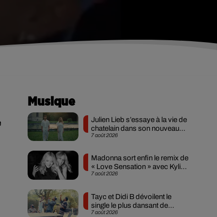
Musique
Julien Lieb s’essaye à la vie de
e
chatelain dans son nouveau
7 août 2026
clip
Madonna sort enfin le remix de
« Love Sensation » avec Kylie
7 août 2026
Minogue
Tayc et Didi B dévoilent le
single le plus dansant de
7 août 2026
l’année