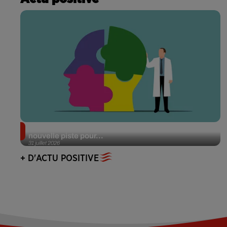
Alzheimer : des chercheurs japonais ouvrent une
nouvelle piste pour...
31 juillet 2026
+ D'ACTU POSITIVE