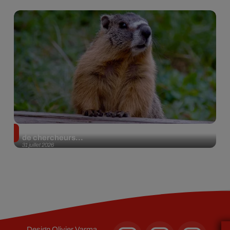
Des marmottes sur OnlyFans : la drôle d’initiative
de chercheurs...
31 juillet 2026
Design
Olivier Varma