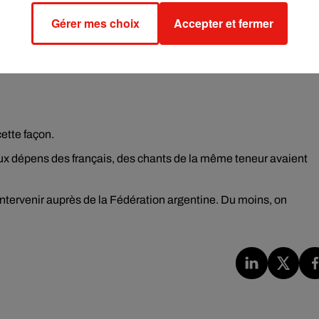
(cf post ci-dessous), le joueur du Chelsea FC fait l'objet d'une
Gérer mes choix
Accepter et fermer
cette façon.
aux dépens des français, des chants de la même teneur avaient
à intervenir auprès de la Fédération argentine. Du moins, on