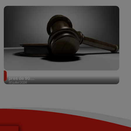
Il achète une veste 3 dollars en friperie et la revend
près de 90...
30 juillet 2026