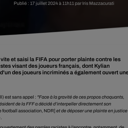
Publié : 17 juillet 2024 à 11h11 par Iris Mazzacurati
vite et saisi la FIFA pour porter plainte contre les
stes visant des joueurs français, dont Kylian
 d'un des joueurs incriminés a également ouvert un
l) est sans appel :
"Face à la gravité de ces propos choquants,
résident de la FFF a dé
cid
é d
’
interpeller directement son
e football association, NDR]
et de déposer une plainte en justice
»
.
 ouvertement des paroles racistes à l’encontre, notamment, de