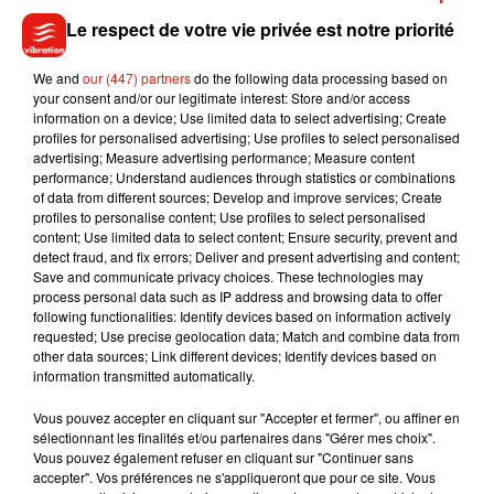
supporters lyonnais. La mère, elle, avait manifestement dû
Le respect de votre vie privée est notre priorité
fuir et abandonner ses bébés, effrayée par les supporters.
Elle a néanmoins aussi été retrouvée un peu plus tard par le
We and
our (447) partners
do the following data processing based on
stadier, qui l’a prise en charge.
your consent and/or our legitimate interest: Store and/or access
information on a device; Use limited data to select advertising; Create
Sur Instagram, la jeune secouriste a créé
un compte
où elle
profiles for personalised advertising; Use profiles to select personalised
publie régulièrement des photos et des vidéos du chaton, qui
advertising; Measure advertising performance; Measure content
performance; Understand audiences through statistics or combinations
a l'air en pleine forme !
of data from different sources; Develop and improve services; Create
profiles to personalise content; Use profiles to select personalised
content; Use limited data to select content; Ensure security, prevent and
detect fraud, and fix errors; Deliver and present advertising and content;
Save and communicate privacy choices. These technologies may
Musique
process personal data such as IP address and browsing data to offer
following functionalities: Identify devices based on information actively
requested; Use precise geolocation data; Match and combine data from
other data sources; Link different devices; Identify devices based on
Benny Blanco invite Selena Gomez et
information transmitted automatically.
Becky G sur son nouveau single
5 août 2026
Vous pouvez accepter en cliquant sur "Accepter et fermer", ou affiner en
sélectionnant les finalités et/ou partenaires dans "Gérer mes choix".
Vous pouvez également refuser en cliquant sur "Continuer sans
accepter". Vos préférences ne s'appliqueront que pour ce site. Vous