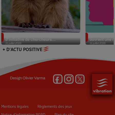
Des marmottes sur OnlyFans : la drôle
Alzheimer : d
d’initiative de chercheurs...
ouvrent une no
31 juillet 2026
31 juillet 2026
+ D'ACTU POSITIVE
Design
Olivier Varma
Mentions légales
Règlements des jeux
Notice d’information RGPD
Plan du site