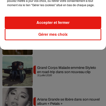
pouvez mettre à jour vos choix, ou retirer votre consentement à tout
Tiny Desk invite Charlie Puth pour une
moment via le lien "Gérer les cookies" situé en bas de chaque page.
live session solaire
4 août 2026
Accepter et fermer
Gérer mes choix
Ariana Grande prendra une pause après
sa tournée mondiale
4 août 2026
Grand Corps Malade emmène Styleto
en road-trip dans son nouveau clip
31 juillet 2026
Ariana Grande se libère dans son nouvel
album « Petals »