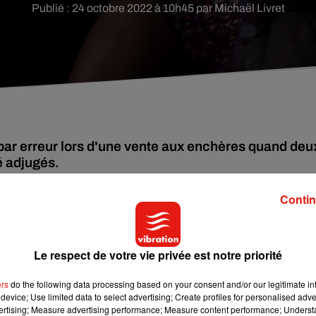
Publié : 24 octobre 2022 à 10h45 par Michaël Livret
par erreur lors d'une vente aux enchères quand deu
é adjugés.
Contin
ême mais le sort en a décidé autrement. Beyoncé repart en
tar prépare une nouvelle tournée mondiale pour l'été 2023.
Le respect de votre vie privée est notre priorité
ers
do the following data processing based on your consent and/or our legitimate int
device; Use limited data to select advertising; Create profiles for personalised adver
vertising; Measure advertising performance; Measure content performance; Unders