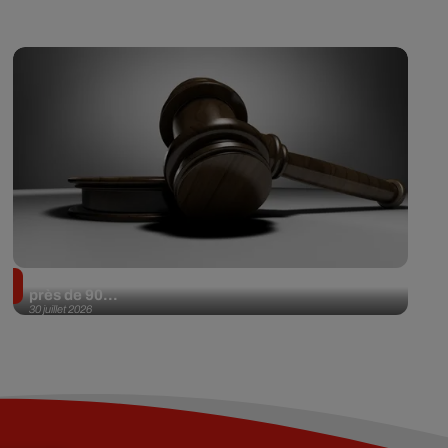
Il achète une veste 3 dollars en friperie et la revend
près de 90...
30 juillet 2026