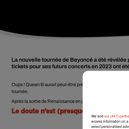
La nouvelle tournée de Beyoncé a été révélée 
tickets pour ses futurs concerts en 2023 ont ét
Oups ! Queen B aurait peut-être préféré l’annoncer elle-m
tournée.
Après la sortie de Renaissance en juillet dernier, la pop s
Le doute n’est (presque) plus permis
We and
our (447) partn
access information on a 
select personalised ad