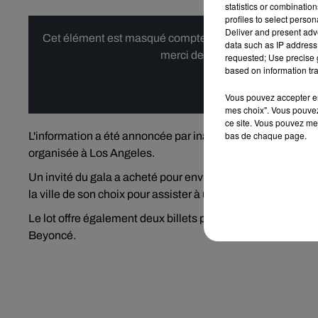
statistics or combinatio
profiles to select person
Deliver and present adv
Cet élément est masqué compte-tenu du refus du dépôt d
data such as IP address 
merci de nous donner votre acco
requested; Use precise g
based on information tra
Affi
Vous pouvez accepter en 
mes choix". Vous pouvez
ce site. Vous pouvez met
bas de chaque page.
L'information a été annoncée par inadvertance dimanche 23
organisée à Los Angeles.
Un invité du gala a acheté pour environ 50.000 euros un l
la ville de son choix pour assister à un concert de Beyoncé,
Le lot offre également deux billets pour le concert et une
Beyoncé.