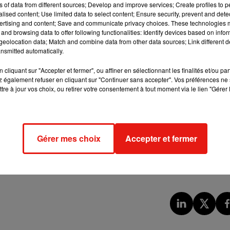
ns of data from different sources; Develop and improve services; Create profiles to 
alised content; Use limited data to select content; Ensure security, prevent and detect
ertising and content; Save and communicate privacy choices. These technologies
e cookies que vous avez exprimé. Si vous souhaitez l'afficher,
and browsing data to offer following functionalities: Identify devices based on infor
rd en cliquant sur le bouton ci-dessous.
eolocation data; Match and combine data from other data sources; Link different de
nsmitted automatically.
cher l'élément
cliquant sur "Accepter et fermer", ou affiner en sélectionnant les finalités et/ou pa
 également refuser en cliquant sur "Continuer sans accepter". Vos préférences ne 
tre à jour vos choix, ou retirer votre consentement à tout moment via le lien "Gérer 
 octobre lors d'une soirée caritative, le Wearable Art Gala 2022
ot comprenant deux tickets de première classe pour se rendre da
Gérer mes choix
Accepter et fermer
 rapporte Variety.
 visite des coulisses de l'événement avec Tina Knowles, la mère d