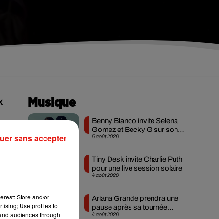
x
Musique
Benny Blanco invite Selena
Gomez et Becky G sur son
uer sans accepter
5 août 2026
nouveau single
Tiny Desk invite Charlie Puth
pour une live session solaire
4 août 2026
erest: Store and/or
Ariana Grande prendra une
tising; Use profiles to
pause après sa tournée
tand audiences through
4 août 2026
mondiale