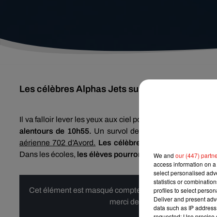
Les célèbres Alphas Jets survoleront Nevers p
Il va falloir lever les yeux aux ciel pour les apercevoir ! L
alentours de 10h55.
Un survol de la ville exceptionnel 
aérienne 702 d’Avord.
Les célèbres Alpha Jets laisser
Dans les écoles,
les élèves pourront même sortir dans la
We and
our (447) partn
access information on a 
select personalised ad
statistics or combinatio
Cet élément est masqué compte-tenu du refus du dépôt d
profiles to select person
Deliver and present adv
merci de nous donner votre acco
data such as IP address 
requested; Use precise g