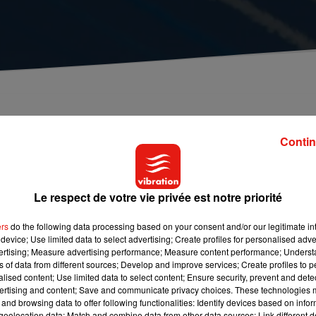
eu avant 11h.
Contin
a Patrouille de France va traverser le ciel neversois ce vendredi,
a
qui a lieu dans le cadre du
week-end portes ouvertes de la b
Le respect de votre vie privée est notre priorité
ont derrière eux leurs emblématiques fumées bleu-blanc-rou
 cour de récréation
pour assister à ce moment inédit !
ers
do the following data processing based on your consent and/or our legitimate int
device; Use limited data to select advertising; Create profiles for personalised adver
vertising; Measure advertising performance; Measure content performance; Unders
ns of data from different sources; Develop and improve services; Create profiles to 
e cookies que vous avez exprimé. Si vous souhaitez l'afficher,
alised content; Use limited data to select content; Ensure security, prevent and detect
ertising and content; Save and communicate privacy choices. These technologies
rd en cliquant sur le bouton ci-dessous.
and browsing data to offer following functionalities: Identify devices based on infor
eolocation data; Match and combine data from other data sources; Link different de