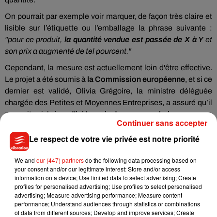
On pourrait par exemple voir marquer, de façon très claire et
lisible sur l’étiquette ou l’emballage la phrase suivante :
"pour ce produit,
la quantité vendue est passée de X à Y
et
son prix a augmenté de tel pourcent."
Cependant, la mesure est actuellement loin d'être effective.
Le projet a été soumis à
la Commission européenne
, et si ce
dernier est validé, Olivia Grégoire, la ministre déléguée
chargée des Petites et Moyennes Entreprises, a assuré qu’il
pourrait voir le jour
d’ici le mois de mars prochain
.
Continuer sans accepter
Le respect de votre vie privée est notre priorité
We and
our (447) partners
do the following data processing based on
Musique
your consent and/or our legitimate interest: Store and/or access
information on a device; Use limited data to select advertising; Create
profiles for personalised advertising; Use profiles to select personalised
advertising; Measure advertising performance; Measure content
Julien Lieb s’essaye à la vie de chatelain
performance; Understand audiences through statistics or combinations
dans son nouveau clip
of data from different sources; Develop and improve services; Create
7 août 2026