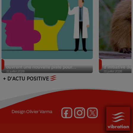
Alzheimer : des chercheurs japonais
Des marmottes
ouvrent une nouvelle piste pour...
d’initiative d
31 juillet 2026
31 juillet 2026
+ D'ACTU POSITIVE
Design
Olivier Varma