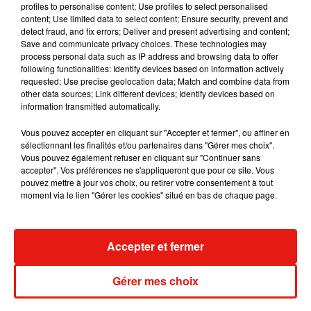
profiles to personalise content; Use profiles to select personalised
content; Use limited data to select content; Ensure security, prevent and
detect fraud, and fix errors; Deliver and present advertising and content;
Save and communicate privacy choices. These technologies may
process personal data such as IP address and browsing data to offer
Madonna sort enfin le remix de « Love
following functionalities: Identify devices based on information actively
Sensation » avec Kylie Minogue
requested; Use precise geolocation data; Match and combine data from
7 août 2026
other data sources; Link different devices; Identify devices based on
information transmitted automatically.
Vous pouvez accepter en cliquant sur "Accepter et fermer", ou affiner en
sélectionnant les finalités et/ou partenaires dans "Gérer mes choix".
Tayc et Didi B dévoilent le single le plus
Vous pouvez également refuser en cliquant sur "Continuer sans
dansant de l’année
accepter". Vos préférences ne s'appliqueront que pour ce site. Vous
7 août 2026
pouvez mettre à jour vos choix, ou retirer votre consentement à tout
moment via le lien "Gérer les cookies" situé en bas de chaque page.
Accepter et fermer
Angèle et Amélie Lens dévoilent leur
collaboration tant attendue
7 août 2026
Gérer mes choix