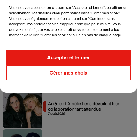
Musique
Vous pouvez accepter en cliquant sur "Accepter et fermer", ou affiner en
sélectionnant les finalités et/ou partenaires dans "Gérer mes choix".
Vous pouvez également refuser en cliquant sur "Continuer sans
Madonna sort enfin le remix de « Love
accepter". Vos préférences ne s'appliqueront que pour ce site. Vous
Sensation » avec Kylie Minogue
pouvez mettre à jour vos choix, ou retirer votre consentement à tout
7 août 2026
moment via le lien "Gérer les cookies" situé en bas de chaque page.
Accepter et fermer
Tayc et Didi B dévoilent le single le plus
dansant de l’année
Gérer mes choix
7 août 2026
Angèle et Amélie Lens dévoilent leur
collaboration tant attendue
7 août 2026