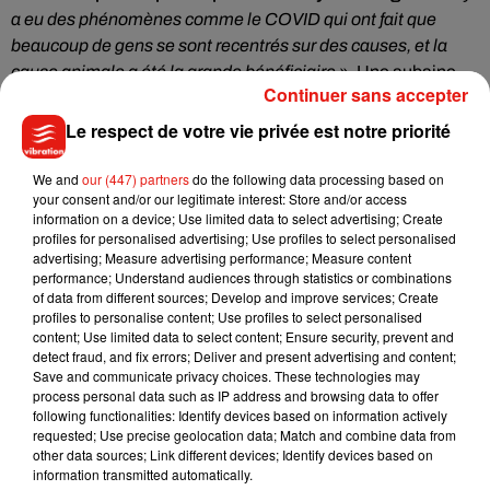
a eu des phénomènes comme le COVID qui ont fait que
beaucoup de gens se sont recentrés sur des causes, et la
cause animale a été la grande bénéficiaire
». Une aubaine
Continuer sans accepter
pour le refuge qui fonctionne
à moitié grâce aux entrées
publics et la restauration, et l’autre moitié grâce aux dons.
Le respect de votre vie privée est notre priorité
«
Notre but à terme, si on a suffisamment de dons, c’est que
l’entrée de La Tanière soit gratuite pour tout le monde
».
We and
our (447) partners
do the following data processing based on
your consent and/or our legitimate interest: Store and/or access
L’argent récolté sert à la fois à payer les salariés de La
information on a device; Use limited data to select advertising; Create
profiles for personalised advertising; Use profiles to select personalised
Tanière, mais aussi à faire des investissements. Face à
advertising; Measure advertising performance; Measure content
l’arrivée quotidienne de nouveaux animaux, le refuge doit
performance; Understand audiences through statistics or combinations
constamment créer de nouveaux enclos. Dernièrement,
of data from different sources; Develop and improve services; Create
profiles to personalise content; Use profiles to select personalised
loups, gibbons ou lynx ont pris leurs quartiers.
content; Use limited data to select content; Ensure security, prevent and
La Tanière est ouverte tous les jours, parfois même jusqu’à
detect fraud, and fix errors; Deliver and present advertising and content;
Save and communicate privacy choices. These technologies may
22h. Retrouver le calendrier
sur le site du zoo-refuge.
process personal data such as IP address and browsing data to offer
following functionalities: Identify devices based on information actively
requested; Use precise geolocation data; Match and combine data from
other data sources; Link different devices; Identify devices based on
information transmitted automatically.