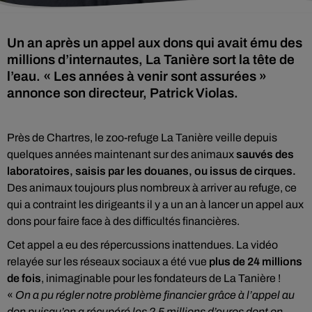
Un an après un appel aux dons qui avait ému des
millions d’internautes, La Tanière sort la tête de
l’eau. « Les années à venir sont assurées »
annonce son directeur, Patrick Violas.
Près de Chartres, le zoo-refuge La Tanière veille depuis
quelques années maintenant sur des animaux
sauvés des
laboratoires, saisis par les douanes, ou issus de cirques.
Des animaux toujours plus nombreux à arriver au refuge, ce
qui a contraint les dirigeants il y a un an à lancer un appel aux
dons pour faire face à des difficultés financières.
Cet appel a eu des répercussions inattendues. La vidéo
relayée sur les réseaux sociaux a été vue
plus de 24 millions
de fois
, inimaginable pour les fondateurs de La Tanière !
«
On a pu régler notre problème financier grâce à l’appel au
don puisqu’on a récupéré les 2,5 millions d’euros dont on