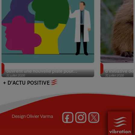
Alzheimer : des chercheurs japonais
Des marmottes
ouvrent une nouvelle piste pour...
d’initiative d
31 juillet 2026
31 juillet 2026
+ D'ACTU POSITIVE
Design
Olivier Varma