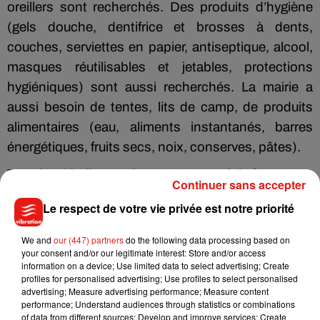
oreillers sont recherchés. Des produits d’hygiène
(gels douche, dentifrice et brosses à dents,
couches, serviettes en papier, antiseptique, alcool,
masques réutilisables et jetables, protections
hygiéniques) sont aussi recherchés. La mairie a
aussi besoin de tentes, lits de camp, de produits
alimentaires (eau, aliments instantanés, barres
énergétiques, fruits secs, noix, conserves, pâtes).
Tous les détails sont à retrouver sur
Blois.fr
Continuer sans accepter
Le respect de votre vie privée est notre priorité
We and
our (447) partners
do the following data processing based on
Musique
your consent and/or our legitimate interest: Store and/or access
information on a device; Use limited data to select advertising; Create
profiles for personalised advertising; Use profiles to select personalised
advertising; Measure advertising performance; Measure content
Julien Lieb s’essaye à la vie de chatelain
performance; Understand audiences through statistics or combinations
dans son nouveau clip
of data from different sources; Develop and improve services; Create