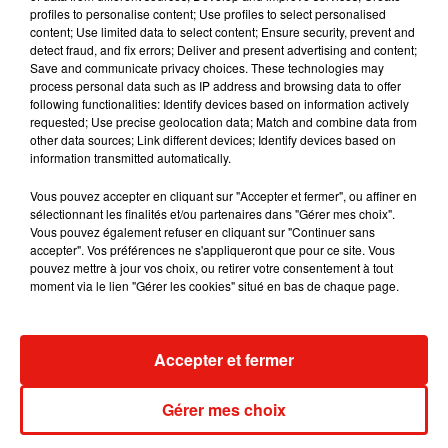
7 août 2026
profiles to personalise content; Use profiles to select personalised
content; Use limited data to select content; Ensure security, prevent and
detect fraud, and fix errors; Deliver and present advertising and content;
Save and communicate privacy choices. These technologies may
process personal data such as IP address and browsing data to offer
Madonna sort enfin le remix de « Love
following functionalities: Identify devices based on information actively
Sensation » avec Kylie Minogue
requested; Use precise geolocation data; Match and combine data from
7 août 2026
other data sources; Link different devices; Identify devices based on
information transmitted automatically.
Vous pouvez accepter en cliquant sur "Accepter et fermer", ou affiner en
sélectionnant les finalités et/ou partenaires dans "Gérer mes choix".
Vous pouvez également refuser en cliquant sur "Continuer sans
Tayc et Didi B dévoilent le single le plus
accepter". Vos préférences ne s'appliqueront que pour ce site. Vous
dansant de l’année
pouvez mettre à jour vos choix, ou retirer votre consentement à tout
7 août 2026
moment via le lien "Gérer les cookies" situé en bas de chaque page.
Accepter et fermer
Angèle et Amélie Lens dévoilent leur
collaboration tant attendue
7 août 2026
Gérer mes choix