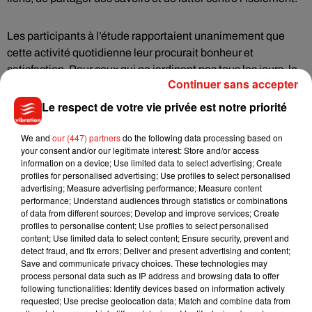
Les participants à l’étude rapportaient unanimement que
cette activité quotidienne leur procurait bonheur et
satisfaction. Pour ceux qui ne jardinent pas tous les jours, le
Continuer sans accepter
manque de temps ou l’absence d’intérêt peuvent constituer
des obstacles. Pourtant, les chercheurs insistent : « La
Le respect de votre vie privée est notre priorité
pratique quotidienne du jardinage est associée à une
meilleure santé, réduisant l’anxiété et les limitations
We and
our (447) partners
do the following data processing based on
your consent and/or our legitimate interest: Store and/or access
fonctionnelles. Cela plaide en faveur de la promotion du
information on a device; Use limited data to select advertising; Create
jardinage comme activité favorisant un vieillissement en
profiles for personalised advertising; Use profiles to select personalised
bonne santé. »
advertising; Measure advertising performance; Measure content
performance; Understand audiences through statistics or combinations
of data from different sources; Develop and improve services; Create
En somme, jardiner ne se limite pas à embellir son extérieur
profiles to personalise content; Use profiles to select personalised
content; Use limited data to select content; Ensure security, prevent and
ou à récolter ses propres légumes. C’est un véritable soin
detect fraud, and fix errors; Deliver and present advertising and content;
pour le corps et l’esprit, un moyen de ralentir, de se
Save and communicate privacy choices. These technologies may
reconnecter avec la nature et de cultiver son bien-être au
process personal data such as IP address and browsing data to offer
following functionalities: Identify devices based on information actively
quotidien.
requested; Use precise geolocation data; Match and combine data from