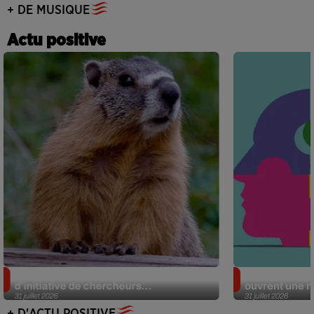
+ DE MUSIQUE
Actu positive
Des marmottes sur OnlyFans : la drôle
Alzheimer : d
d’initiative de chercheurs...
ouvrent une no
31 juillet 2026
31 juillet 2026
+ D'ACTU POSITIVE