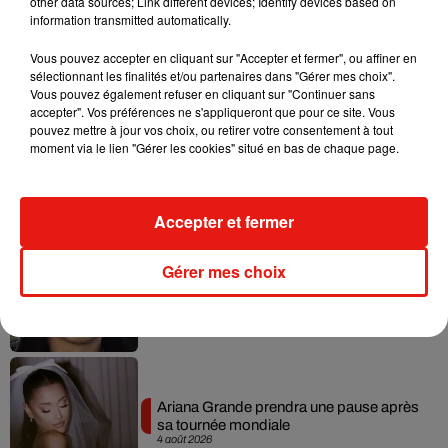
other data sources; Link different devices; Identify devices based on
information transmitted automatically.
Vous pouvez accepter en cliquant sur "Accepter et fermer", ou affiner en
Musique
sélectionnant les finalités et/ou partenaires dans "Gérer mes choix".
Vous pouvez également refuser en cliquant sur "Continuer sans
accepter". Vos préférences ne s'appliqueront que pour ce site. Vous
pouvez mettre à jour vos choix, ou retirer votre consentement à tout
Benny Blanco invite Selena Gomez et
moment via le lien "Gérer les cookies" situé en bas de chaque page.
Becky G sur son nouveau single
5 août 2026
Accepter et fermer
Gérer mes choix
Tiny Desk invite Charlie Puth pour une
live session solaire
4 août 2026
Ariana Grande prendra une pause après
sa tournée mondiale
4 août 2026