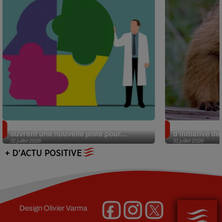
Alzheimer : des chercheurs japonais
Des marmottes
ouvrent une nouvelle piste pour...
d’initiative d
31 juillet 2026
31 juillet 2026
+ D'ACTU POSITIVE
Design
Olivier Varma