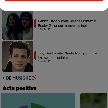
Benny Blanco invite Selena Gomez et
Becky G sur son nouveau single
5 août 2026
Tiny Desk invite Charlie Puth pour une
live session solaire
4 août 2026
+ DE MUSIQUE
Actu positive