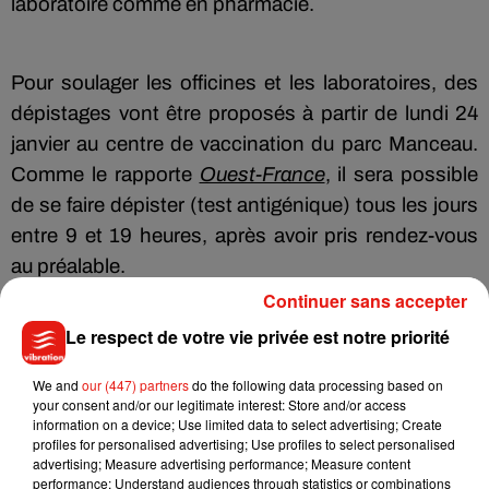
laboratoire comme en pharmacie.
Pour soulager les officines et les laboratoires, des
dépistages vont être proposés à partir de lundi 24
janvier au centre de vaccination du parc Manceau.
Comme le rapporte
Ouest-France
, il sera possible
de se faire dépister (test antigénique) tous les jours
entre 9 et 19 heures, après avoir pris rendez-vous
au préalable.
Continuer sans accepter
Le respect de votre vie privée est notre priorité
We and
our (447) partners
do the following data processing based on
your consent and/or our legitimate interest: Store and/or access
Musique
information on a device; Use limited data to select advertising; Create
profiles for personalised advertising; Use profiles to select personalised
advertising; Measure advertising performance; Measure content
performance; Understand audiences through statistics or combinations