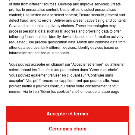
Julien Lieb s’essaye à la vie de chatelain
of data from different sources; Develop and improve services; Create
dans son nouveau clip
profiles to personalise content; Use profiles to select personalised
7 août 2026
content; Use limited data to select content; Ensure security, prevent and
detect fraud, and fix errors; Deliver and present advertising and content;
Save and communicate privacy choices. These technologies may
process personal data such as IP address and browsing data to offer
following functionalities: Identify devices based on information actively
Madonna sort enfin le remix de « Love
requested; Use precise geolocation data; Match and combine data from
Sensation » avec Kylie Minogue
other data sources; Link different devices; Identify devices based on
7 août 2026
information transmitted automatically.
Vous pouvez accepter en cliquant sur "Accepter et fermer", ou affiner en
sélectionnant les finalités et/ou partenaires dans "Gérer mes choix".
Vous pouvez également refuser en cliquant sur "Continuer sans
accepter". Vos préférences ne s'appliqueront que pour ce site. Vous
Tayc et Didi B dévoilent le single le plus
pouvez mettre à jour vos choix, ou retirer votre consentement à tout
dansant de l’année
moment via le lien "Gérer les cookies" situé en bas de chaque page.
7 août 2026
Accepter et fermer
Angèle et Amélie Lens dévoilent leur
collaboration tant attendue
Gérer mes choix
7 août 2026