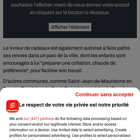
souhaitez l'afficher, merci de nous donner votre accord
en cliquant sur le bouton ci-dessous.
Afficher l'élément
Le livreur de cadeaux est également autorisé à faire paître
ses rennes dans un parc de la ville, dont les enfants sont
encouragés à lui "préparer une collation, chaude de
préférence", pour faciliter son travail.
D'autres communes, comme Saint-Jean-de-Maurienne en
Savoie, Tavel dans le Gard, Saint-Léonard das le Pas-de-
Continuer sans accepter
Calais ou Ploemeur dans le Morbihan, ont pris des arrêtés
similaires, déjà apparus en 2020 à l'approche des fêtes.
Le respect de votre vie privée est notre priorité
We and
our (447) partners
do the following data processing based on
your consent and/or our legitimate interest: Store and/or access
information on a device; Use limited data to select advertising; Create
Musique
profiles for personalised advertising; Use profiles to select personalised