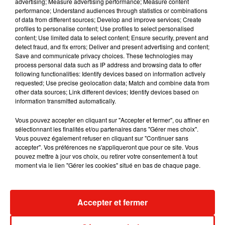
advertising; Measure advertising performance; Measure content
performance; Understand audiences through statistics or combinations
of data from different sources; Develop and improve services; Create
Benny Blanco invite Selena Gomez et
profiles to personalise content; Use profiles to select personalised
Becky G sur son nouveau single
content; Use limited data to select content; Ensure security, prevent and
5 août 2026
detect fraud, and fix errors; Deliver and present advertising and content;
Save and communicate privacy choices. These technologies may
process personal data such as IP address and browsing data to offer
following functionalities: Identify devices based on information actively
requested; Use precise geolocation data; Match and combine data from
other data sources; Link different devices; Identify devices based on
Tiny Desk invite Charlie Puth pour une
information transmitted automatically.
live session solaire
4 août 2026
Vous pouvez accepter en cliquant sur "Accepter et fermer", ou affiner en
sélectionnant les finalités et/ou partenaires dans "Gérer mes choix".
Vous pouvez également refuser en cliquant sur "Continuer sans
accepter". Vos préférences ne s'appliqueront que pour ce site. Vous
pouvez mettre à jour vos choix, ou retirer votre consentement à tout
Ariana Grande prendra une pause après
moment via le lien "Gérer les cookies" situé en bas de chaque page.
sa tournée mondiale
4 août 2026
Accepter et fermer