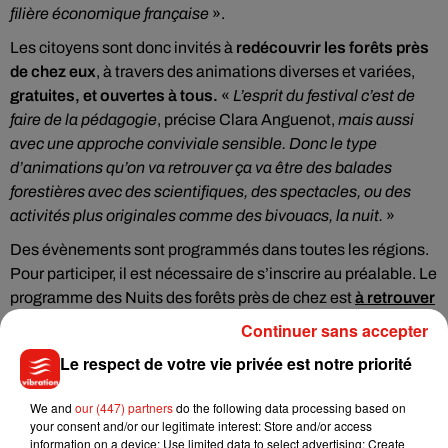
filière économique française
».
Les citoyens sont donc invités à
redécouvrir les forêts près
de chez eux
, à travers des animations diverses et variées,
gratuites, et ouvertes à tous.
«
L’esprit du festival c’est de
faire de la pédagogie
, précise Clara Anguenot,
mais aussi
avec une approche conviviale sensible. Donc le type
d’animations qu’on va retrouver ça va être des balades
forestières avec des scientifiques, des spectacles, ou des
activités plus originales comme des bivouacs, la nuit.
»
Des évènements sont programmés dans toutes les régions.
Pour participer, il est nécessaire de s’inscrire au préalable. Le
programme des Nuits des forêts près de chez est
à retrouver
sur le site de l’évènement.
Continuer sans accepter
Le respect de votre vie privée est notre priorité
We and
our (447) partners
do the following data processing based on
your consent and/or our legitimate interest: Store and/or access
information on a device; Use limited data to select advertising; Create