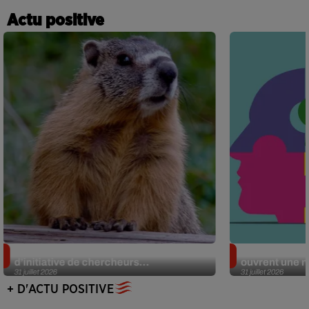
Actu positive
Des marmottes sur OnlyFans : la drôle
Alzheimer : d
d’initiative de chercheurs...
ouvrent une no
31 juillet 2026
31 juillet 2026
+ D'ACTU POSITIVE