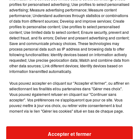
profiles for personalised advertising; Use profiles to select personalised
advertising; Measure advertising performance; Measure content
Musique
performance; Understand audiences through statistics or combinations
of data from different sources; Develop and improve services; Create
profiles to personalise content; Use profiles to select personalised
content; Use limited data to select content; Ensure security, prevent and
Benny Blanco invite Selena Gomez et
detect fraud, and fix errors; Deliver and present advertising and content;
Becky G sur son nouveau single
Save and communicate privacy choices. These technologies may
5 août 2026
process personal data such as IP address and browsing data to offer
following functionalities: Identify devices based on information actively
requested; Use precise geolocation data; Match and combine data from
other data sources; Link different devices; Identify devices based on
information transmitted automatically.
Tiny Desk invite Charlie Puth pour une
live session solaire
Vous pouvez accepter en cliquant sur "Accepter et fermer", ou affiner en
4 août 2026
sélectionnant les finalités et/ou partenaires dans "Gérer mes choix".
Vous pouvez également refuser en cliquant sur "Continuer sans
accepter". Vos préférences ne s'appliqueront que pour ce site. Vous
pouvez mettre à jour vos choix, ou retirer votre consentement à tout
moment via le lien "Gérer les cookies" situé en bas de chaque page.
Ariana Grande prendra une pause après
sa tournée mondiale
4 août 2026
Accepter et fermer