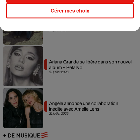
Gérer mes choix
Grand Corps Malade emmène Styleto
en road-trip dans son nouveau clip
31 juillet 2026
Ariana Grande se libère dans son nouvel
album « Petals »
31 juillet 2026
Angèle annonce une collaboration
inédite avec Amelie Lens
31 juillet 2026
+ DE MUSIQUE