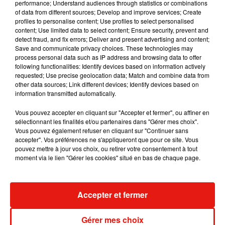
performance; Understand audiences through statistics or combinations
of data from different sources; Develop and improve services; Create
Julien Lieb s’essaye à la vie de chatelain
profiles to personalise content; Use profiles to select personalised
dans son nouveau clip
7 août 2026
content; Use limited data to select content; Ensure security, prevent and
detect fraud, and fix errors; Deliver and present advertising and content;
Save and communicate privacy choices. These technologies may
process personal data such as IP address and browsing data to offer
following functionalities: Identify devices based on information actively
requested; Use precise geolocation data; Match and combine data from
Madonna sort enfin le remix de « Love
other data sources; Link different devices; Identify devices based on
Sensation » avec Kylie Minogue
information transmitted automatically.
7 août 2026
Vous pouvez accepter en cliquant sur "Accepter et fermer", ou affiner en
sélectionnant les finalités et/ou partenaires dans "Gérer mes choix".
Vous pouvez également refuser en cliquant sur "Continuer sans
accepter". Vos préférences ne s'appliqueront que pour ce site. Vous
Tayc et Didi B dévoilent le single le plus
pouvez mettre à jour vos choix, ou retirer votre consentement à tout
dansant de l’année
moment via le lien "Gérer les cookies" situé en bas de chaque page.
7 août 2026
Accepter et fermer
Angèle et Amélie Lens dévoilent leur
Gérer mes choix
collaboration tant attendue