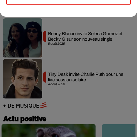
7 août 2026
Benny Blanco invite Selena Gomez et
Becky G sur son nouveau single
5 août 2026
Tiny Desk invite Charlie Puth pour une
live session solaire
4 août 2026
+ DE MUSIQUE
Actu positive