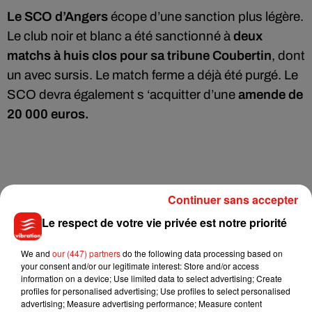
Le SCO d’Angers
écope d’une sanction plus légère.
Le club noir et blanc a été sanctionné à
deux
matchs à huis clos pour sa tribune Coubertin
, dont
un avec sursis. Le match ferme a déjà été purgé. Le
SCO devra également s ‘acquitter d’une
amende de
20 000 euros.
Continuer sans accepter
Avec AFP
Le respect de votre vie privée est notre priorité
We and
our (447) partners
do the following data processing based on
your consent and/or our legitimate interest: Store and/or access
Musique
information on a device; Use limited data to select advertising; Create
profiles for personalised advertising; Use profiles to select personalised
advertising; Measure advertising performance; Measure content