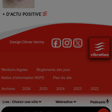
+ D'ACTU POSITIVE
Design
Olivier Varma
Mentions légales
Règlements des jeux
Notice d’information RGPD
Plan du site
Archives
2026
2025
2024
2023
2022
Live :
Choisir une ville
Webradios
Podcasts