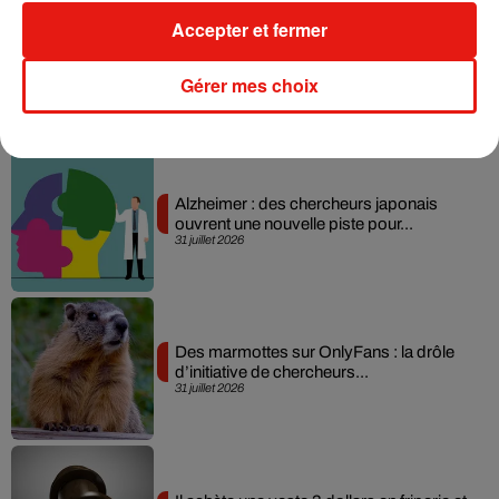
Accepter et fermer
+ DE MUSIQUE
Gérer mes choix
Actu positive
Alzheimer : des chercheurs japonais
ouvrent une nouvelle piste pour...
31 juillet 2026
Des marmottes sur OnlyFans : la drôle
d’initiative de chercheurs...
31 juillet 2026