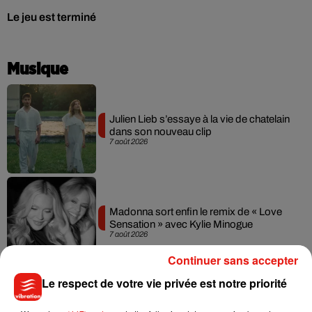
Le jeu est terminé
Musique
Julien Lieb s’essaye à la vie de chatelain
dans son nouveau clip
7 août 2026
Madonna sort enfin le remix de « Love
Sensation » avec Kylie Minogue
7 août 2026
Continuer sans accepter
Le respect de votre vie privée est notre priorité
Tayc et Didi B dévoilent le single le plus