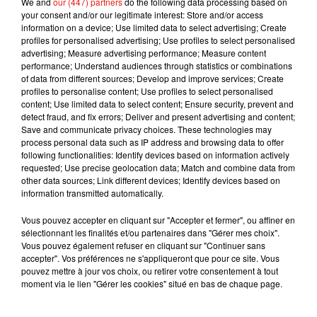
We and
our (447) partners
do the following data processing based on
dansant de l’année
your consent and/or our legitimate interest: Store and/or access
7 août 2026
information on a device; Use limited data to select advertising; Create
profiles for personalised advertising; Use profiles to select personalised
advertising; Measure advertising performance; Measure content
performance; Understand audiences through statistics or combinations
of data from different sources; Develop and improve services; Create
Angèle et Amélie Lens dévoilent leur
profiles to personalise content; Use profiles to select personalised
collaboration tant attendue
content; Use limited data to select content; Ensure security, prevent and
7 août 2026
detect fraud, and fix errors; Deliver and present advertising and content;
Save and communicate privacy choices. These technologies may
process personal data such as IP address and browsing data to offer
following functionalities: Identify devices based on information actively
requested; Use precise geolocation data; Match and combine data from
other data sources; Link different devices; Identify devices based on
Benny Blanco invite Selena Gomez et
information transmitted automatically.
Becky G sur son nouveau single
5 août 2026
Vous pouvez accepter en cliquant sur "Accepter et fermer", ou affiner en
sélectionnant les finalités et/ou partenaires dans "Gérer mes choix".
Vous pouvez également refuser en cliquant sur "Continuer sans
accepter". Vos préférences ne s'appliqueront que pour ce site. Vous
pouvez mettre à jour vos choix, ou retirer votre consentement à tout
Tiny Desk invite Charlie Puth pour une
moment via le lien "Gérer les cookies" situé en bas de chaque page.
live session solaire
4 août 2026