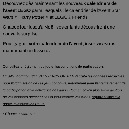
Découvrez dès maintenant les nouveaux
calendriers de
l'avent LEGO
parmi lesquels : le
calendrier de l’Avent Star
Wars™
,
Harry Potter™
et
LEGO® Friends
.
Chaque jour jusqu'à
Noël
, vos enfants découvriront une
nouvelle surprise !
Pour gagner
votre calendrier de l'avent
,
inscrivez-vous
maintenant
ci-dessous.
Consultez le
règlement de jeu et les conditions de participation
.
La SAS Vibration (344 817 291 RCS ORLEANS) traite les données recueillies
pour l’organisation de ses jeux concours, notamment pour l’enregistrement de
la participation et la délivrance des gains. Pour en savoir plus sur la gestion
de vos données personnelles et pour exercer vos droits,
reportez-vous à la
notice d'information RGPD
.
* Champ obligatoire