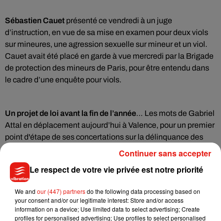
Sébastien Cauet
présenté ce vendredi à un juge
d’instruction, en vue de sa mise en examen pour deux viols
sur mineures, une agression sexuelle sur mineur et un viol.
Cauet avait été placé en garde à vue mercredi par la Brigade
de protection des mineurs de Paris, pour être entendu dans
le cadre d’une enquête pour viols.
Un projet de loi avant la fin de l’année
… Les mots de Gabriel
Attal en déplacement aujourd’hui à Valence, pour un premier
point d'étape de ses concertations sur la délinquance des
mineurs. Le Premier ministre souhaite notamment la mise
Continuer sans accepter
en place d’une forme de comparution immédiate des jeunes
Le respect de votre vie privée est notre priorité
à partir de 16 ans.
We and
our (447) partners
do the following data processing based on
your consent and/or our legitimate interest: Store and/or access
information on a device; Use limited data to select advertising; Create
profiles for personalised advertising; Use profiles to select personalised