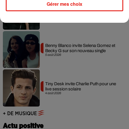
Gérer mes choix
Angèle et Amélie Lens dévoilent leur
collaboration tant attendue
7 août 2026
Benny Blanco invite Selena Gomez et
Becky G sur son nouveau single
5 août 2026
Tiny Desk invite Charlie Puth pour une
live session solaire
4 août 2026
+ DE MUSIQUE
Actu positive