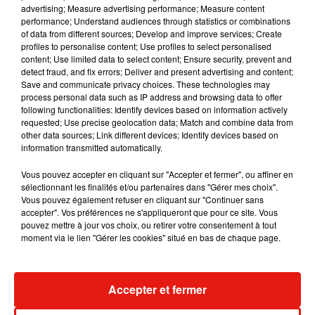
Musique
advertising; Measure advertising performance; Measure content
performance; Understand audiences through statistics or combinations
of data from different sources; Develop and improve services; Create
profiles to personalise content; Use profiles to select personalised
Julien Lieb s’essaye à la vie de chatelain
content; Use limited data to select content; Ensure security, prevent and
dans son nouveau clip
detect fraud, and fix errors; Deliver and present advertising and content;
7 août 2026
Save and communicate privacy choices. These technologies may
process personal data such as IP address and browsing data to offer
following functionalities: Identify devices based on information actively
requested; Use precise geolocation data; Match and combine data from
other data sources; Link different devices; Identify devices based on
Madonna sort enfin le remix de « Love
information transmitted automatically.
Sensation » avec Kylie Minogue
7 août 2026
Vous pouvez accepter en cliquant sur "Accepter et fermer", ou affiner en
sélectionnant les finalités et/ou partenaires dans "Gérer mes choix".
Vous pouvez également refuser en cliquant sur "Continuer sans
accepter". Vos préférences ne s'appliqueront que pour ce site. Vous
pouvez mettre à jour vos choix, ou retirer votre consentement à tout
moment via le lien "Gérer les cookies" situé en bas de chaque page.
Tayc et Didi B dévoilent le single le plus
dansant de l’année
7 août 2026
Accepter et fermer