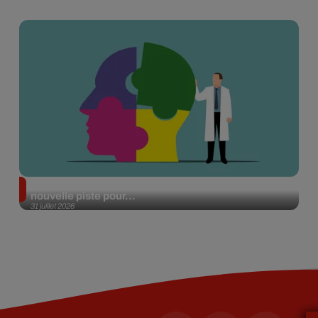
Alzheimer : des chercheurs japonais ouvrent une
nouvelle piste pour...
31 juillet 2026