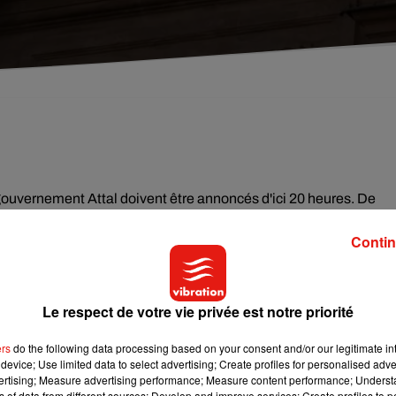
gouvernement Attal doivent être annoncés d'ici 20 heures. De
es poids lourds eux sont confirmés à leur poste: Gérald
Contin
t-Moretti la Justice. Sébastien Lecornu demeure ministre des
lacerait elle Olivier Véran au porte-parolat et Aurore Bergé
le. De son côté, Emmanuel Macron pourrait s'adresser aux Françai
Le respect de votre vie privée est notre priorité
ers
do the following data processing based on your consent and/or our legitimate int
device; Use limited data to select advertising; Create profiles for personalised adver
à cause du chauffage et notamment celui au bois. La qualité de
vertising; Measure advertising performance; Measure content performance; Unders
 partie des PDL ainsi que sur le Val de Loire ce jeudi.
ns of data from different sources; Develop and improve services; Create profiles to 