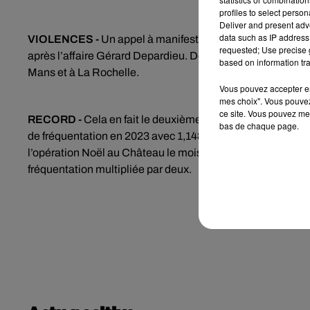
profiles to select person
Deliver and present adv
data such as IP address 
VIOLENCES -
Un appel à manifester ce jeudi contre les vio
requested; Use precise g
après l’affaire Gérard Depardieu. Des rassemblements son
based on information tra
Mans et à La Rochelle.
Vous pouvez accepter en 
mes choix". Vous pouvez
ce site. Vous pouvez met
RECORD -
Cela en fait le deuxième château le plus visité
bas de chaque page.
de fréquentation en 2023 avec 1,148 million de visiteurs,
l’opération Noël au Château le mois dernier a attiré 173 0
fréquentation multipliée par deux.