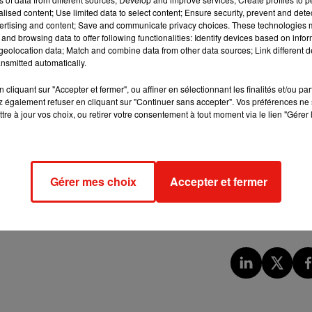
alised content; Use limited data to select content; Ensure security, prevent and detect
ertising and content; Save and communicate privacy choices. These technologies
and browsing data to offer following functionalities: Identify devices based on infor
lences sexistes et sexuelles. Il s’agit d’une initiative nationale,
eolocation data; Match and combine data from other data sources; Link different de
t prévus en fin de journée à Tours, Orléans Angers ou encore a
nsmitted automatically.
cliquant sur "Accepter et fermer", ou affiner en sélectionnant les finalités et/ou pa
 également refuser en cliquant sur "Continuer sans accepter". Vos préférences ne 
tre à jour vos choix, ou retirer votre consentement à tout moment via le lien "Gérer 
 de France juste derrière Versailles. Chambord enregistre un rec
 une augmentation de 9% par rapport à 2022. Notez qu’en Tourain
00 personnes. Azay-le-Rideau a tiré son épingle du jeu avec une
Gérer mes choix
Accepter et fermer