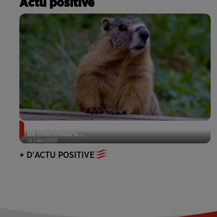
Actu positive
Des marmottes sur OnlyFans : la drôle d’initiative
de chercheurs...
31 juillet 2026
+ D'ACTU POSITIVE