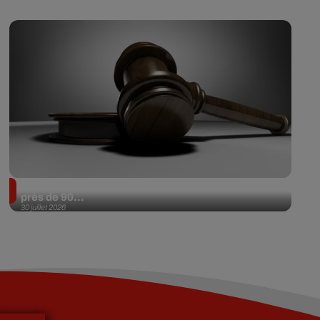
Il achète une veste 3 dollars en friperie et la revend
près de 90...
30 juillet 2026