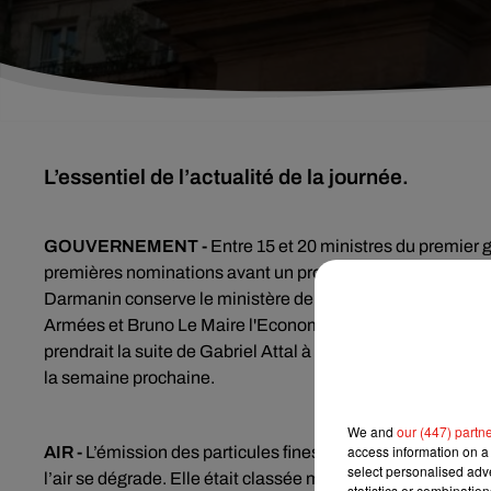
L’essentiel de l’actualité de la journée.
GOUVERNEMENT -
Entre 15 et 20 ministres du premier 
premières nominations avant un probable élargissement. L
Darmanin conserve le ministère de l'Intérieur, Eric Dupon
Armées et Bruno Le Maire l'Economie. Prisca Thévenot remp
prendrait la suite de Gabriel Attal à l'Éducation nationa
la semaine prochaine.
We and
our (447) partn
access information on a 
AIR -
L’émission des particules fines est en augmentation 
select personalised ad
l’air se dégrade. Elle était classée mauvaise sur une grande
statistics or combinatio