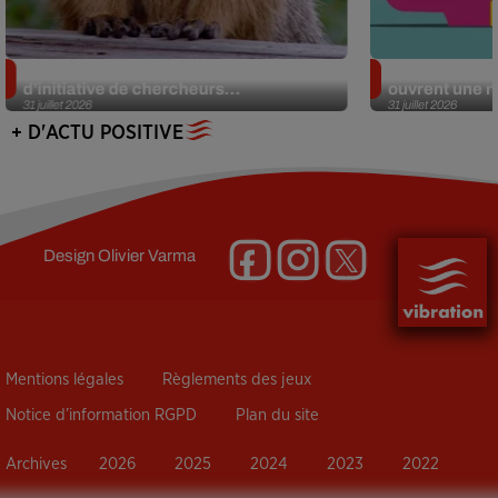
Des marmottes sur OnlyFans : la drôle
Alzheimer : d
d’initiative de chercheurs...
ouvrent une no
31 juillet 2026
31 juillet 2026
+ D'ACTU POSITIVE
Design
Olivier Varma
Mentions légales
Règlements des jeux
Notice d’information RGPD
Plan du site
Archives
2026
2025
2024
2023
2022