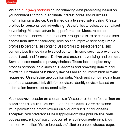
dernier Zelda ont été les jeux les plus vendus en 2023.
We and
our (447) partners
do the following data processing based on
your consent and/or our legitimate interest: Store and/or access
information on a device; Use limited data to select advertising; Create
profiles for personalised advertising; Use profiles to select personalised
advertising; Measure advertising performance; Measure content
performance; Understand audiences through statistics or combinations
of data from different sources; Develop and improve services; Create
profiles to personalise content; Use profiles to select personalised
content; Use limited data to select content; Ensure security, prevent and
Musique
detect fraud, and fix errors; Deliver and present advertising and content;
Save and communicate privacy choices. These technologies may
process personal data such as IP address and browsing data to offer
following functionalities: Identify devices based on information actively
Benny Blanco invite Selena Gomez et
requested; Use precise geolocation data; Match and combine data from
Becky G sur son nouveau single
other data sources; Link different devices; Identify devices based on
5 août 2026
information transmitted automatically.
Vous pouvez accepter en cliquant sur "Accepter et fermer", ou affiner en
sélectionnant les finalités et/ou partenaires dans "Gérer mes choix".
Vous pouvez également refuser en cliquant sur "Continuer sans
Tiny Desk invite Charlie Puth pour une
accepter". Vos préférences ne s'appliqueront que pour ce site. Vous
live session solaire
pouvez mettre à jour vos choix, ou retirer votre consentement à tout
4 août 2026
moment via le lien "Gérer les cookies" situé en bas de chaque page.