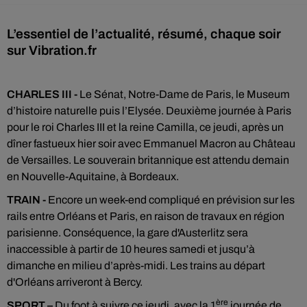
L’essentiel de l’actualité, résumé, chaque soir
CHARLES III -
Le Sénat, Notre-Dame de Paris, le Museum
d’histoire naturelle puis l’Elysée. Deuxième journée à Paris
pour le roi Charles III et la reine Camilla, ce jeudi, après un
dîner fastueux hier soir avec Emmanuel Macron au Château
de Versailles. Le souverain britannique est attendu demain
en Nouvelle-Aquitaine, à Bordeaux.
TRAIN -
Encore un week-end compliqué en prévision sur les
rails entre Orléans et Paris, en raison de travaux en région
parisienne. Conséquence, la gare d'Austerlitz sera
inaccessible à partir de 10 heures samedi et jusqu’à
dimanche en milieu d’après-midi. Les trains au départ
d'Orléans arriveront à Bercy.
ère
SPORT –
Du foot à suivre ce jeudi, avec la 1
journée de