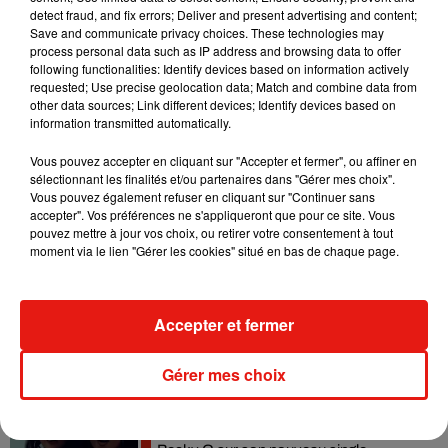
detect fraud, and fix errors; Deliver and present advertising and content;
Madonna sort enfin le remix de « Love
Save and communicate privacy choices. These technologies may
Sensation » avec Kylie Minogue
process personal data such as IP address and browsing data to offer
7 août 2026
following functionalities: Identify devices based on information actively
requested; Use precise geolocation data; Match and combine data from
other data sources; Link different devices; Identify devices based on
information transmitted automatically.
Vous pouvez accepter en cliquant sur "Accepter et fermer", ou affiner en
Tayc et Didi B dévoilent le single le plus
sélectionnant les finalités et/ou partenaires dans "Gérer mes choix".
dansant de l’année
Vous pouvez également refuser en cliquant sur "Continuer sans
7 août 2026
accepter". Vos préférences ne s'appliqueront que pour ce site. Vous
pouvez mettre à jour vos choix, ou retirer votre consentement à tout
moment via le lien "Gérer les cookies" situé en bas de chaque page.
Angèle et Amélie Lens dévoilent leur
collaboration tant attendue
Accepter et fermer
7 août 2026
Gérer mes choix
Benny Blanco invite Selena Gomez et