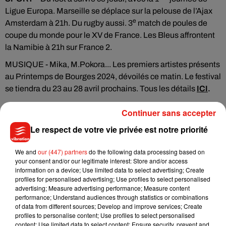
Ligue Europa. Marseille se déplace sur la pelouse de l’Ajax
e
Amsterdam à 21h. Du rugby aussi. 3
match de poules de
coupe du monde pour le XV de France. Les Bleus affrontent
la Namibie à 21h sur France 2.
MUSIQUE - Mika, M.Pokora... Les premiers artistes présents
au Printemps de Bourges 2024, dévoilés ce matin. Le festival
se tiendra du 23 au 28 avril prochains. Tous les détails
ICI
.
Continuer sans accepter
Le respect de votre vie privée est notre priorité
Musique
We and
our (447) partners
do the following data processing based on
your consent and/or our legitimate interest: Store and/or access
information on a device; Use limited data to select advertising; Create
Julien Lieb s’essaye à la vie de chatelain
profiles for personalised advertising; Use profiles to select personalised
dans son nouveau clip
advertising; Measure advertising performance; Measure content
7 août 2026
performance; Understand audiences through statistics or combinations
of data from different sources; Develop and improve services; Create
profiles to personalise content; Use profiles to select personalised
content; Use limited data to select content; Ensure security, prevent and