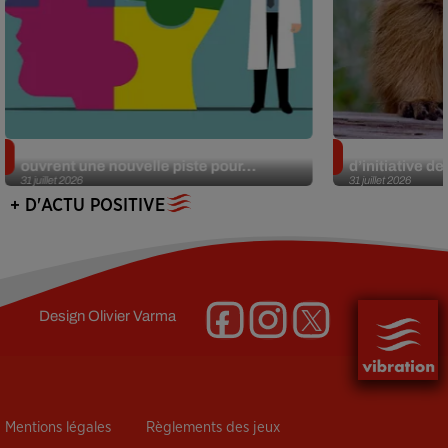
Alzheimer : des chercheurs japonais
Des marmottes
ouvrent une nouvelle piste pour...
d’initiative d
31 juillet 2026
31 juillet 2026
+ D'ACTU POSITIVE
Design
Olivier Varma
Mentions légales
Règlements des jeux