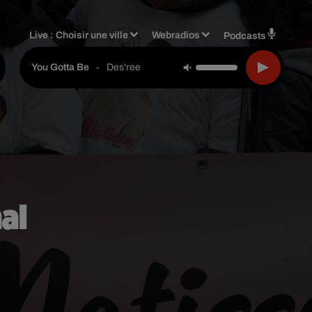
Live :
Choisir une ville
Webradios
Podcasts
-
Des'ree
You Gotta Be
ai