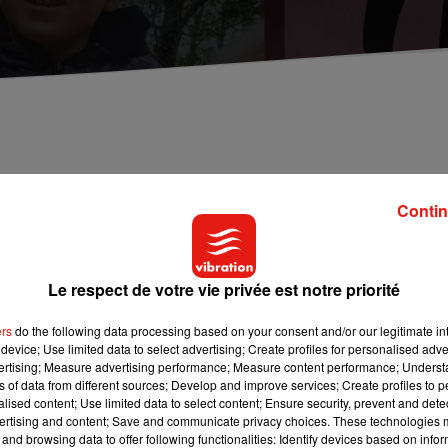
Contin
demain, il va falloir prendre votre mal en patience. La journée 
 sur l’ensemble de la France. Des difficultés dès le milieu de
urnée est classée en orange. Et puis dimanche, sur la route des
Le respect de votre vie privée est notre priorité
ur le quart nord-ouest.
ers
do the following data processing based on your consent and/or our legitimate int
device; Use limited data to select advertising; Create profiles for personalised adver
 la marche blanche samedi, qui a réuni 8.000 personnes, un
vertising; Measure advertising performance; Measure content performance; Unders
ns of data from different sources; Develop and improve services; Create profiles to 
 de Châteauroux à partir de 13h.
alised content; Use limited data to select content; Ensure security, prevent and detect
ertising and content; Save and communicate privacy choices. These technologies
and browsing data to offer following functionalities: Identify devices based on infor