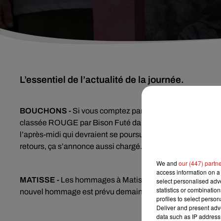
L’essentiel de l’actualité de la journée.
BOUCHONS -
Si vous comptez partir en weekend prolongé 
classée ROUGE par Bison Futé dans le sens des départs, et
l’après-midi qui devraient se poursuivre mercredi, où la jo
retours, ça s’annonce aussi chargé. Bison Futé voit NOIR s
We and
our (447) partn
access information on a 
MATISSE -
Les hommages à Matisse se poursuivent. Après
select personalised ad
statistics or combinatio
nouvel hommage est prévu demain, au Stade Gaston-Petit
profiles to select person
Deliver and present adv
data such as IP address 