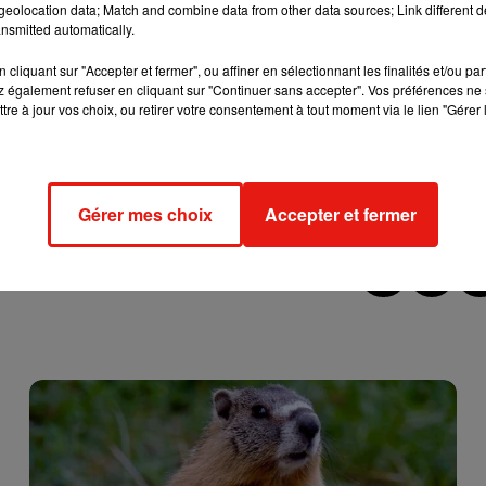
eolocation data; Match and combine data from other data sources; Link different de
ts enflammés sur le plateau de
Bouillon de culture
ou
nsmitted automatically.
ernard Pivot est décédé ce lundi à l’âge de 89 ans. Il fut notamm
article
Plus de détails dans cet
.
cliquant sur "Accepter et fermer", ou affiner en sélectionnant les finalités et/ou pa
 également refuser en cliquant sur "Continuer sans accepter". Vos préférences ne 
tre à jour vos choix, ou retirer votre consentement à tout moment via le lien "Gérer 
 jeudi ! Il sera accompagné de plusieurs gloires de l’OM : Jean
Parker ou l’animateur Camille Combal.
Gérer mes choix
Accepter et fermer