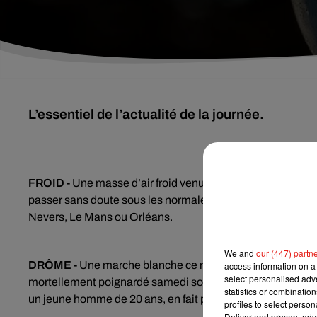
L’essentiel de l’actualité de la journée.
FROID -
Une masse d’air froid venue de Scandinavie arriv
passer sans doute sous les normales de saison. On attend 
Nevers, Le Mans ou Orléans.
We and
our (447) partn
DRÔME -
Une marche blanche ce mercredi dans la Drôm
access information on a 
select personalised ad
mortellement poignardé samedi soir. Hier, 9 personnes ont
statistics or combinatio
un jeune homme de 20 ans, en fait partie.
profiles to select person
Deliver and present adv