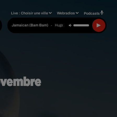
Live :
Choisir une ville
Webradios
Podcasts
-
Hugel & Solto (fr)
Jamaican (bam Bam)
novembre