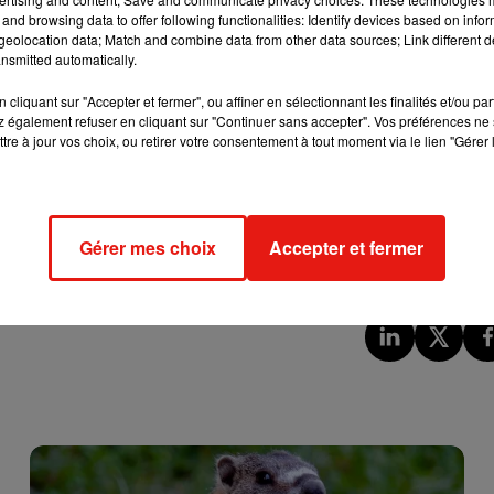
and browsing data to offer following functionalities: Identify devices based on infor
eolocation data; Match and combine data from other data sources; Link different de
ël et le Hamas pour libérer 50 otages retenus à Gaza. En échange
nsmitted automatically.
tenus par l’État hébreux seront libérés. L’accord prévoit
jours.
cliquant sur "Accepter et fermer", ou affiner en sélectionnant les finalités et/ou pa
 également refuser en cliquant sur "Continuer sans accepter". Vos préférences ne 
tre à jour vos choix, ou retirer votre consentement à tout moment via le lien "Gérer 
oit des personnages de BD Gaston Lagaffe fait son retour en
e à 800 000 exemplaires. Les dessins sont signés du Canadien
Gérer mes choix
Accepter et fermer