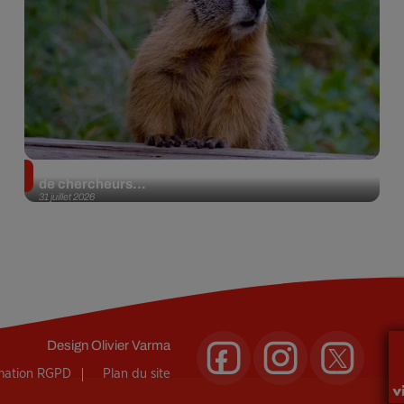
Des marmottes sur OnlyFans : la drôle d’initiative
de chercheurs...
31 juillet 2026
Design
Olivier Varma
rmation RGPD
Plan du site