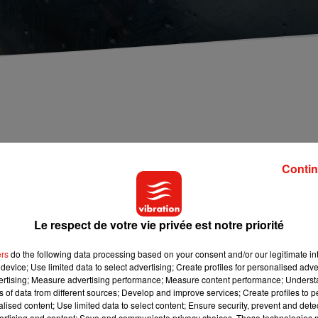
Contin
e sur la France… Les températures vont brutalement chuter et
ainsi 0 au réveil demain à Issoudun et Bourges, 2 à Romorantin
Le respect de votre vie privée est notre priorité
ers
do the following data processing based on your consent and/or our legitimate int
e. Marche en hommage à Thomas, adolescent de 16 ans
device; Use limited data to select advertising; Create profiles for personalised adver
vertising; Measure advertising performance; Measure content performance; Unders
 été interpellées, notamment à Toulouse. L’auteur du coup morte
ns of data from different sources; Develop and improve services; Create profiles to 
alised content; Use limited data to select content; Ensure security, prevent and detect
ertising and content; Save and communicate privacy choices. These technologies