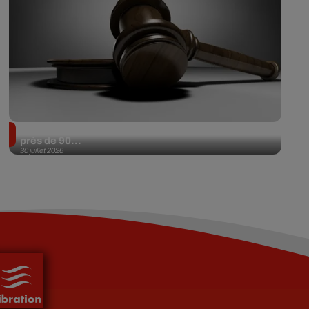
Il achète une veste 3 dollars en friperie et la revend
près de 90...
30 juillet 2026