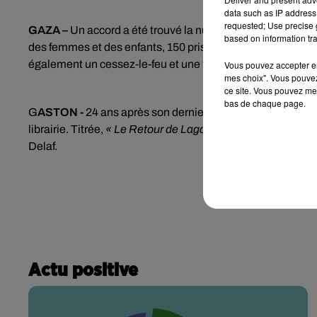
data such as IP address 
requested; Use precise g
GAZA –
Un accord a été trouvé la nuit dernière entre Isra
based on information tra
des femmes et des enfants, 150 prisonniers palestiniens dé
également un cessez-le-feu et une trêve humanitaire de 4 
Vous pouvez accepter en 
mes choix". Vous pouvez
ce site. Vous pouvez met
bas de chaque page.
G
ASTON -
24 ans après son dernier album, le plus maladr
librairie. Titrée,
« Le Retour de Lagaffe »,
la BD
a été tiré
Delaf.
Actu positive