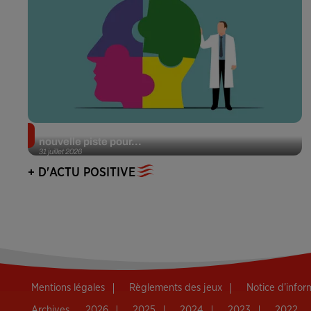
Alzheimer : des chercheurs japonais ouvrent une
nouvelle piste pour...
31 juillet 2026
+ D'ACTU POSITIVE
Mentions légales
Règlements des jeux
Notice d’info
Archives
2026
2025
2024
2023
2022