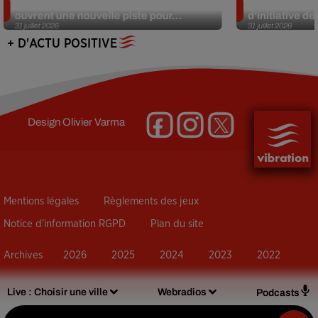
Alzheimer : des chercheurs japonais
Des marmottes
ouvrent une nouvelle piste pour...
d’initiative d
31 juillet 2026
31 juillet 2026
+ D'ACTU POSITIVE
Design
Olivier Varma
Mentions légales
Règlements des jeux
Notice d’information RGPD
Plan du site
Archives
2026
2025
2024
2023
2022
Live :
Choisir une ville
Webradios
Podcasts