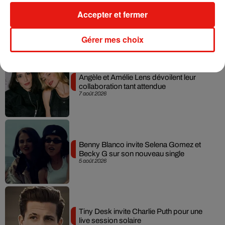
Tayc et Didi B dévoilent le single le plus
Accepter et fermer
dansant de l’année
7 août 2026
Gérer mes choix
Angèle et Amélie Lens dévoilent leur
collaboration tant attendue
7 août 2026
Benny Blanco invite Selena Gomez et
Becky G sur son nouveau single
5 août 2026
Tiny Desk invite Charlie Puth pour une
live session solaire