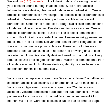
We and
our (447) partners
do the following data processing based on
your consent and/or our legitimate interest: Store and/or access
information on a device; Use limited data to select advertising; Create
profiles for personalised advertising; Use profiles to select personalised
advertising; Measure advertising performance; Measure content
performance; Understand audiences through statistics or combinations
of data from different sources; Develop and improve services; Create
Musique
profiles to personalise content; Use profiles to select personalised
content; Use limited data to select content; Ensure security, prevent and
detect fraud, and fix errors; Deliver and present advertising and content;
Save and communicate privacy choices. These technologies may
process personal data such as IP address and browsing data to offer
Julien Lieb s’essaye à la vie de chatelain
following functionalities: Identify devices based on information actively
dans son nouveau clip
7 août 2026
requested; Use precise geolocation data; Match and combine data from
other data sources; Link different devices; Identify devices based on
information transmitted automatically.
Vous pouvez accepter en cliquant sur "Accepter et fermer", ou affiner en
sélectionnant les finalités et/ou partenaires dans "Gérer mes choix".
Madonna sort enfin le remix de « Love
Vous pouvez également refuser en cliquant sur "Continuer sans
Sensation » avec Kylie Minogue
accepter". Vos préférences ne s'appliqueront que pour ce site. Vous
7 août 2026
pouvez mettre à jour vos choix, ou retirer votre consentement à tout
moment via le lien "Gérer les cookies" situé en bas de chaque page.