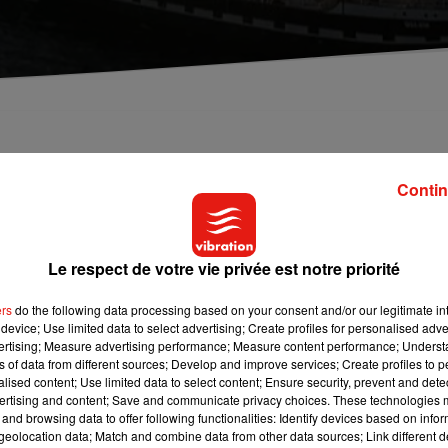
Contin
rissons
sera obligatoire à partir de 2025
. C’est ce qu’a annoncé
lon l’avis de la Haute autorité de santé.
Le respect de votre vie privée est notre priorité
 totalement leur activité du 3 au 5 juin prochains
. Déjà en conf
tion de l’hospitalisation privée réclame
une augmentation de 
ers
do the following data processing based on your consent and/or our legitimate int
device; Use limited data to select advertising; Create profiles for personalised adver
llouée, afin notamment de compenser l'inflation et revaloriser 
vertising; Measure advertising performance; Measure content performance; Unders
ns of data from different sources; Develop and improve services; Create profiles to 
alised content; Use limited data to select content; Ensure security, prevent and detect
Avallon, Jamilah Habsaoui,
a été rejetée
. Pour rappel, de la drog
ertising and content; Save and communicate privacy choices. These technologies
été retrouvés à son domicile, dans le cadre d’une enquête sur tra
and browsing data to offer following functionalities: Identify devices based on infor
eolocation data; Match and combine data from other data sources; Link different de
 cherchent à déterminer si ces éléments ont été entreposés c