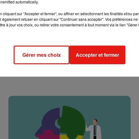
nsmitted automatically.
puis maintenant quinze jours à la maison d’arrêt de Dijon.
cliquant sur "Accepter et fermer", ou affiner en sélectionnant les finalités et/ou pa
 mer samedi. Elle embarquera depuis Athènes, en Grèce,
sur
 également refuser en cliquant sur "Continuer sans accepter". Vos préférences ne 
ation des JO modernes. Le périple doit durer 12 jours et la mèn
tre à jour vos choix, ou retirer votre consentement à tout moment via le lien "Gérer 
 8 mai. La flamme sera stockée dans une lanterne et gardée dans
Gérer mes choix
Accepter et fermer