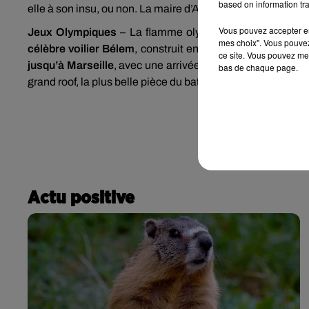
based on information tra
elle à son insu, ou non. La maire d’Avallon est écrouée de
Vous pouvez accepter en 
Jeux Olympiques
– La flamme olympique va prendre la
mes choix". Vous pouvez
célèbre voilier Bélem
, construit en 1896, l’année de cré
ce site. Vous pouvez met
jusqu’à Marseille
, avec une arrivée en fanfare prévue le
bas de chaque page.
grand roof, la plus belle pièce du bateau.
Actu positive