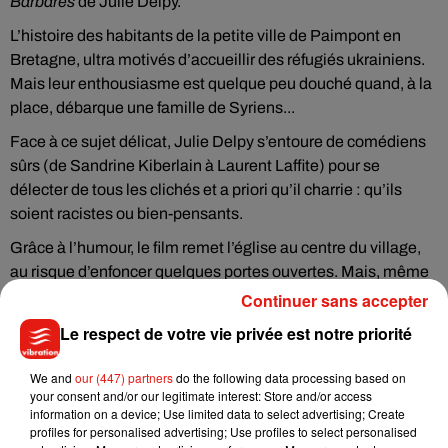
Barbares
de Julie Delpy.
L’histoire des habitants de la petite ville de Paimpont en
Bretagne, ultra motivés d’accueillir des réfugiés ukrainiens.
Mais leur enthousiasme est quelque peu douché quand, à la
place, débarque une famille de Syriens...
Face à ce sujet délicat, Julie Delpy s’entoure de comédiens
sûrs (de Sandrine Kiberlain à Laurent Laffite) pour se
délecter de tous les clichés et a priori qu’il charrie : qu’ils
soient racistes ou bien-pensants.
Grâce à l’humour, le film remet l’église au centre du village,
au risque d’enfoncer quelques portes ouvertes. Mais, même
si le déroulé du récit et les rebondissements sont
Continuer sans accepter
relativement attendus, ces
Babares
restent fort
Le respect de votre vie privée est notre priorité
sympathiques.
We and
our (447) partners
do the following data processing based on
your consent and/or our legitimate interest: Store and/or access
information on a device; Use limited data to select advertising; Create
Cet élément est masqué compte-tenu du refus du
profiles for personalised advertising; Use profiles to select personalised
dépôt de cookies que vous avez exprimé. Si vous