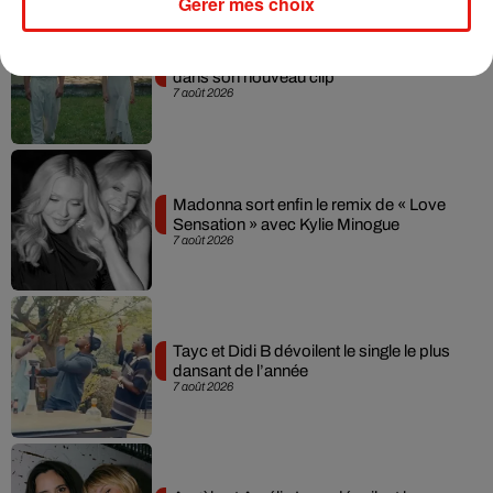
Gérer mes choix
Julien Lieb s’essaye à la vie de chatelain
dans son nouveau clip
7 août 2026
Madonna sort enfin le remix de « Love
Sensation » avec Kylie Minogue
7 août 2026
Tayc et Didi B dévoilent le single le plus
dansant de l’année
7 août 2026