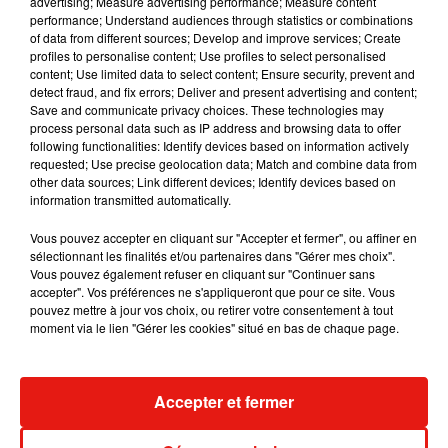
advertising; Measure advertising performance; Measure content
souhaitez l'afficher, merci de nous donner votre accord
performance; Understand audiences through statistics or combinations
of data from different sources; Develop and improve services; Create
en cliquant sur le bouton ci-dessous.
profiles to personalise content; Use profiles to select personalised
content; Use limited data to select content; Ensure security, prevent and
Afficher l'élément
detect fraud, and fix errors; Deliver and present advertising and content;
Save and communicate privacy choices. These technologies may
process personal data such as IP address and browsing data to offer
following functionalities: Identify devices based on information actively
Les Barbares
• De et avec Julie Delpy • Et aussi Sandrine
requested; Use precise geolocation data; Match and combine data from
Kiberlain, Laurent Lafitte, India Hair... Sortie le 18 septembre
other data sources; Link different devices; Identify devices based on
information transmitted automatically.
2024
Uglies
Vous pouvez accepter en cliquant sur "Accepter et fermer", ou affiner en
• De McG • Avec Joey King, Chase Stokes Laverne
sélectionnant les finalités et/ou partenaires dans "Gérer mes choix".
Cox… • Disponible sur Netflix
Vous pouvez également refuser en cliquant sur "Continuer sans
accepter". Vos préférences ne s'appliqueront que pour ce site. Vous
pouvez mettre à jour vos choix, ou retirer votre consentement à tout
moment via le lien "Gérer les cookies" situé en bas de chaque page.
Ecouter la chronique ciné
Dans l’œil d’Iris
Accepter et fermer
Musique