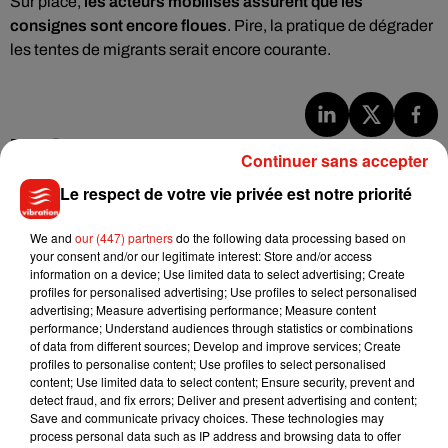
Sur place,
les acteurs mobilisés assurent que les
consignes sont encore floues
. Pire, la pratique de dégrader
les tentes de migrants serait encore courante.
Musique
Continuer sans accepter
Le respect de votre vie privée est notre priorité
Benny Blanco invite Selena Gomez et
We and
our (447) partners
do the following data processing based on
Becky G sur son nouveau single
5 août 2026
your consent and/or our legitimate interest: Store and/or access
information on a device; Use limited data to select advertising; Create
profiles for personalised advertising; Use profiles to select personalised
advertising; Measure advertising performance; Measure content
performance; Understand audiences through statistics or combinations
of data from different sources; Develop and improve services; Create
Tiny Desk invite Charlie Puth pour une
profiles to personalise content; Use profiles to select personalised
live session solaire
content; Use limited data to select content; Ensure security, prevent and
4 août 2026
detect fraud, and fix errors; Deliver and present advertising and content;
Save and communicate privacy choices. These technologies may
process personal data such as IP address and browsing data to offer