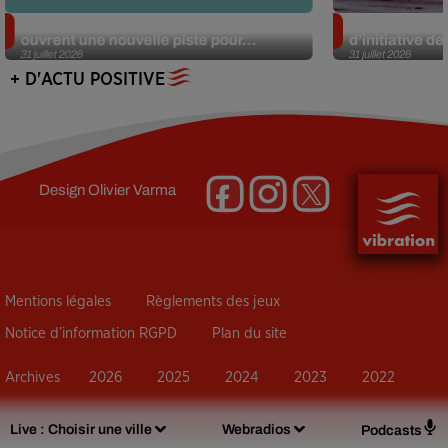
Alzheimer : des chercheurs japonais
Des marmottes
ouvrent une nouvelle piste pour...
d’initiative d
31 juillet 2026
31 juillet 2026
+ D'ACTU POSITIVE
Design
Olivier Varma
Mentions légales
Règlements des jeux
Notice d’information RGPD
Plan du site
Archives
2026
2025
2024
2023
2022
Live :
Choisir une ville
Webradios
Podcasts