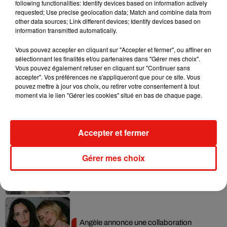
following functionalities: Identify devices based on information actively
requested; Use precise geolocation data; Match and combine data from
Ariana Grande prendra une pause après
other data sources; Link different devices; Identify devices based on
sa tournée mondiale
information transmitted automatically.
4 août 2026
Vous pouvez accepter en cliquant sur "Accepter et fermer", ou affiner en
sélectionnant les finalités et/ou partenaires dans "Gérer mes choix".
Vous pouvez également refuser en cliquant sur "Continuer sans
accepter". Vos préférences ne s'appliqueront que pour ce site. Vous
pouvez mettre à jour vos choix, ou retirer votre consentement à tout
Grand Corps Malade emmène Styleto
moment via le lien "Gérer les cookies" situé en bas de chaque page.
en road-trip dans son nouveau clip
31 juillet 2026
Accepter et fermer
Ariana Grande se libère dans son nouvel
Gérer mes choix
album « Petals »
31 juillet 2026
Angèle annonce une collaboration