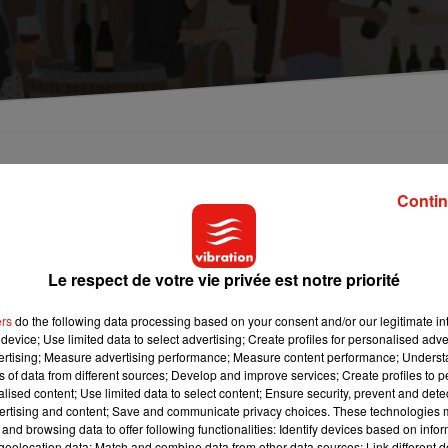
 Centre-Val de Loire ouvrent leurs portes, pour
Contin
 rempli d’animations et de dégustations, qui saura
Le respect de votre vie privée est notre priorité
itiative proposée par les vignerons indépendants du Centre-Val
de cette quatorzième édition, un pique-nique
au sein d’un des
ers
do the following data processing based on your consent and/or our legitimate int
device; Use limited data to select advertising; Create profiles for personalised adver
croûte, tandis que le vigneron fourni le vin.
vertising; Measure advertising performance; Measure content performance; Unders
rses, sauront ravir les passionnés comme les néophytes. Une fois
ns of data from different sources; Develop and improve services; Create profiles to 
alised content; Use limited data to select content; Ensure security, prevent and detect
eurs de découvrir son domaine, à sa manière. Balades, visit
ertising and content; Save and communicate privacy choices. These technologies
k-end de la Pentecôte. Un moment entre joie et partage à ne 
and browsing data to offer following functionalities: Identify devices based on infor
ereux pour la santé.
eolocation data; Match and combine data from other data sources; Link different de