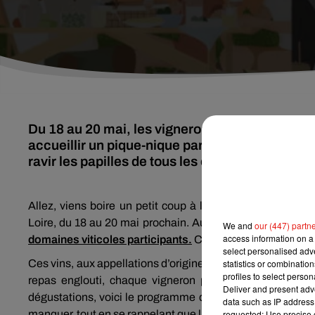
Du 18 au 20 mai, les vignerons indépendants du
accueillir un pique-nique partagé. Un week-end
ravir les papilles de tous les curieux.
Allez, viens boire un petit coup à la maison ! C’est l’in
Loire, du 18 au 20 mai prochain. Au cœur du programme 
We and
our (447) partn
access information on a 
domaines viticoles participants.
Chacun ramène son casse-
select personalised ad
Ces vins, aux appellations d’origine certifiée (AOC) dive
statistics or combinatio
profiles to select person
repas englouti, chaque vigneron proposera à ses visit
Deliver and present adv
dégustations, voici le programme qui occupera votre wee
data such as IP address 
manquer, tout en se rappelant que l’abus d’alcool est dang
requested; Use precise g