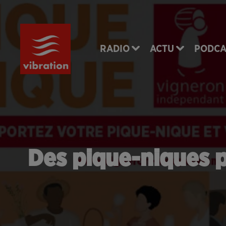
RADIO
ACTU
PODCA
Des pique-niques p