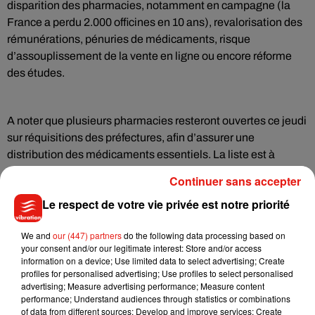
disparition des pharmacies, notamment en campagne (la
France a perdu 2.000 officines en 10 ans), revalorisation des
rémunérations, pénuries de médicaments, risque
d’assouplissement de la vente en ligne ou encore réforme
des études.
A noter que plusieurs pharmacies resteront ouvertes ce jeudi
sur réquisitions des préfectures, afin d’assurer une
distribution des médicaments essentiels. La liste est à
retrouver sur le site des
Agences régionales de santé.
Continuer sans accepter
Le respect de votre vie privée est notre priorité
We and
our (447) partners
do the following data processing based on
Musique
your consent and/or our legitimate interest: Store and/or access
information on a device; Use limited data to select advertising; Create
profiles for personalised advertising; Use profiles to select personalised
advertising; Measure advertising performance; Measure content
Benny Blanco invite Selena Gomez et
performance; Understand audiences through statistics or combinations
Becky G sur son nouveau single
of data from different sources; Develop and improve services; Create
5 août 2026