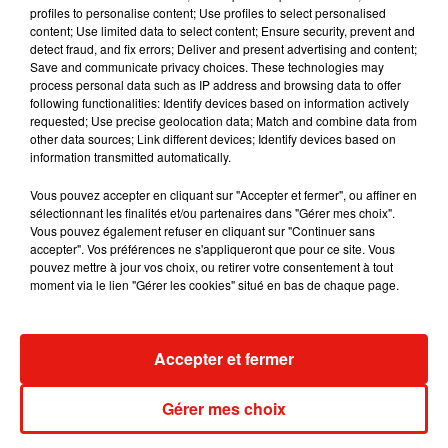
profiles to personalise content; Use profiles to select personalised
content; Use limited data to select content; Ensure security, prevent and
detect fraud, and fix errors; Deliver and present advertising and content;
Save and communicate privacy choices. These technologies may
process personal data such as IP address and browsing data to offer
Tiny Desk invite Charlie Puth pour une
following functionalities: Identify devices based on information actively
live session solaire
requested; Use precise geolocation data; Match and combine data from
4 août 2026
other data sources; Link different devices; Identify devices based on
information transmitted automatically.
Vous pouvez accepter en cliquant sur "Accepter et fermer", ou affiner en
sélectionnant les finalités et/ou partenaires dans "Gérer mes choix".
Vous pouvez également refuser en cliquant sur "Continuer sans
Ariana Grande prendra une pause après
accepter". Vos préférences ne s'appliqueront que pour ce site. Vous
sa tournée mondiale
pouvez mettre à jour vos choix, ou retirer votre consentement à tout
4 août 2026
moment via le lien "Gérer les cookies" situé en bas de chaque page.
Accepter et fermer
Grand Corps Malade emmène Styleto
en road-trip dans son nouveau clip
31 juillet 2026
Gérer mes choix