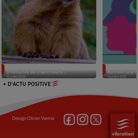
Des marmottes sur OnlyFans : la drôle
Alzheimer : d
d’initiative de chercheurs...
ouvrent une no
31 juillet 2026
31 juillet 2026
+ D'ACTU POSITIVE
Design
Olivier Varma