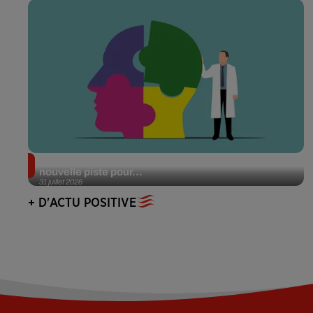
Alzheimer : des chercheurs japonais ouvrent une
nouvelle piste pour...
31 juillet 2026
+ D'ACTU POSITIVE