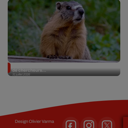
Des marmottes sur OnlyFans : la drôle d’initiative
de chercheurs...
31 juillet 2026
Design
Olivier Varma