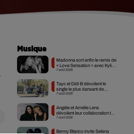
Musique
Madonna sort enfin le remix de
« Love Sensation » avec Kylie
7 août 2026
Minogue
,
Tayc et Didi B dévoilent le
single le plus dansant de
7 août 2026
l’année
Angèle et Amélie Lens
dévoilent leur collaboration tant
7 août 2026
attendue
Benny Blanco invite Selena