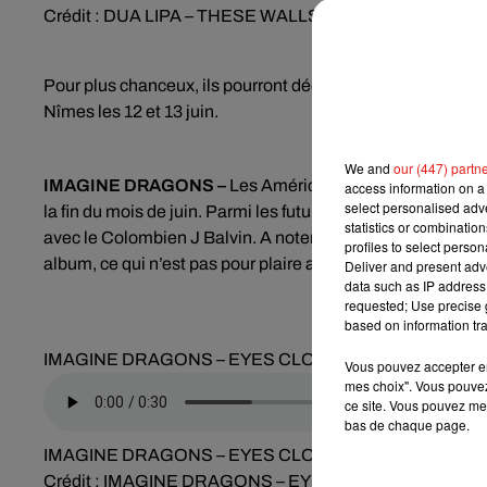
Crédit :
DUA LIPA – THESE WALLS
Pour plus chanceux, ils pourront découvrir ce nouvel album
Nîmes les 12 et 13 juin.
We and
our (447) partn
IMAGINE DRAGONS –
Les Américains d’Imagine Dragons s
access information on a 
select personalised ad
la fin du mois de juin. Parmi les futurs titres de l’opus,
Eyes
statistics or combinatio
avec le Colombien J Balvin. A noter que le groupe s’est p
profiles to select person
album, ce qui n’est pas pour plaire aux fans.
Deliver and present adv
data such as IP address 
requested; Use precise g
based on information tra
IMAGINE DRAGONS – EYES CLOSED
Vous pouvez accepter en 
mes choix". Vous pouvez
ce site. Vous pouvez met
bas de chaque page.
IMAGINE DRAGONS – EYES CLOSED
Crédit :
IMAGINE DRAGONS – EYES CLOSED