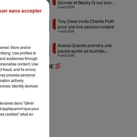
Gomez et Becky G sur son
5 août 2026
nouveau single
uer sans accepter
Tiny Desk invite Charlie Puth
 à
pour une live session solaire
4 août 2026
Ariana Grande prendra une
erest: Store and/or
pause après sa tournée
 à
tising; Use profiles to
4 août 2026
mondiale
tand audiences through
on
personalise content; Use
+ DE MUSIQUE
et
 fraud, and fix errors;
 may process personal
mation actively
vices; Identify devices
rtenaires dans "Gérer
s'appliqueront que pour
les cookies" situé en