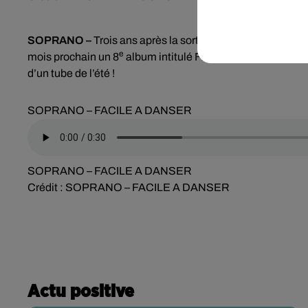
SOPRANO –
Trois ans après la sortie de son dernier alb
e
mois prochain un 8
album intitulé Freedom. Le Marseillais
d’un tube de l’été !
SOPRANO – FACILE A DANSER
SOPRANO – FACILE A DANSER
Crédit :
SOPRANO – FACILE A DANSER
Actu positive