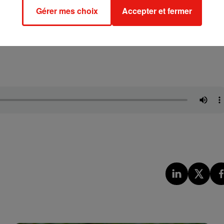
Gérer mes choix
Accepter et fermer
um écoulé à plus de 300 000 exemplaires, Soprano va dévoiler le
 dévoile aujourd’hui un nouvel extrait,
Facile à danser,
qui a tou