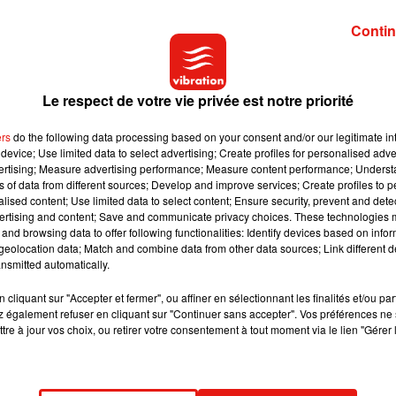
Contin
 lors de la tournée européenne de Dua Lipa. L’artiste fera étape
Le respect de votre vie privée est notre priorité
ers
do the following data processing based on your consent and/or our legitimate int
e
ont de retour ! Ils travaillent à un 6
album Loom qui doit sortir
device; Use limited data to select advertising; Create profiles for personalised adver
vertising; Measure advertising performance; Measure content performance; Unders
 Closed
, un single explosif qui a déjà tout d’un hit, en collaborati
ns of data from different sources; Develop and improve services; Create profiles to 
assé des services de son batteur habituel Daniel Platzman pour c
alised content; Use limited data to select content; Ensure security, prevent and detect
ertising and content; Save and communicate privacy choices. These technologies
and browsing data to offer following functionalities: Identify devices based on infor
eolocation data; Match and combine data from other data sources; Link different de
nsmitted automatically.
cliquant sur "Accepter et fermer", ou affiner en sélectionnant les finalités et/ou pa
 également refuser en cliquant sur "Continuer sans accepter". Vos préférences ne 
tre à jour vos choix, ou retirer votre consentement à tout moment via le lien "Gérer 