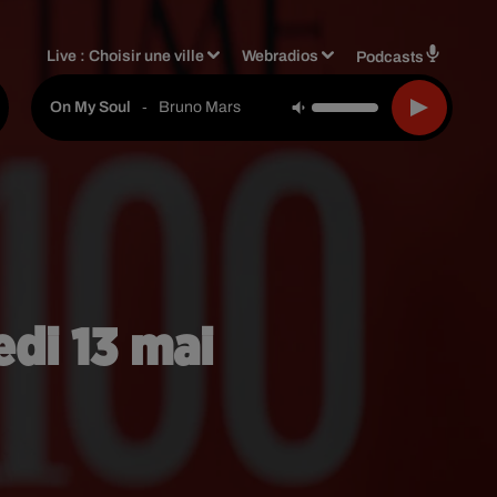
Live :
Choisir une ville
Webradios
Podcasts
-
Bruno Mars
On My Soul
edi 13 mai