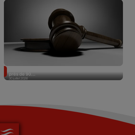
Il achète une veste 3 dollars en friperie et la revend
près de 90...
30 juillet 2026