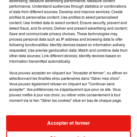
advertising; Measure advertising performance; Measure content
performance; Understand audiences through statistics or combinations
of data from different sources; Develop and improve services; Create
Julien Lieb s’essaye à la vie de chatelain
profiles to personalise content; Use profiles to select personalised
dans son nouveau clip
content; Use limited data to select content; Ensure security, prevent and
7 août 2026
detect fraud, and fix errors; Deliver and present advertising and content;
Save and communicate privacy choices. These technologies may
process personal data such as IP address and browsing data to offer
following functionalities: Identify devices based on information actively
requested; Use precise geolocation data; Match and combine data from
other data sources; Link different devices; Identify devices based on
Madonna sort enfin le remix de « Love
information transmitted automatically.
Sensation » avec Kylie Minogue
7 août 2026
Vous pouvez accepter en cliquant sur "Accepter et fermer", ou affiner en
sélectionnant les finalités et/ou partenaires dans "Gérer mes choix".
Vous pouvez également refuser en cliquant sur "Continuer sans
accepter". Vos préférences ne s'appliqueront que pour ce site. Vous
pouvez mettre à jour vos choix, ou retirer votre consentement à tout
Tayc et Didi B dévoilent le single le plus
moment via le lien "Gérer les cookies" situé en bas de chaque page.
dansant de l’année
7 août 2026
Accepter et fermer