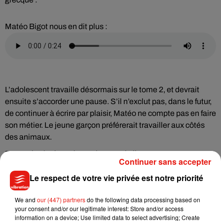
Matéo Bigot nous en dit plus :
L’adolescent travaille désormais sur le tome 2, et devrait
ensuite s’accorder une pause. S’il n’exclut pas, dans le futur,
de continuer à écrire par plaisir, Matéo ne compte pas en faire
son métier. Le jeune garçon préférerait travailler aux côtés
des animaux.
Et pour les intéressés, sachez que le livre n’est pas
Continuer sans accepter
commercialisé en vente libre, il est possible de prendre
Le respect de votre vie privée est notre priorité
contact avec la famille pour s’en procurer un exemplaire. Par
mail à
celineb.bigot@orange.fr
.
We and
our (447) partners
do the following data processing based on
your consent and/or our legitimate interest: Store and/or access
information on a device; Use limited data to select advertising; Create