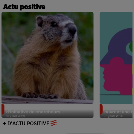
Actu positive
Des marmottes sur OnlyFans : la drôle
Alzheimer : d
d’initiative de chercheurs...
ouvrent une no
31 juillet 2026
31 juillet 2026
+ D'ACTU POSITIVE