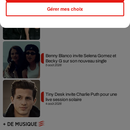
Gérer mes choix
Angèle et Amélie Lens dévoilent leur
collaboration tant attendue
7 août 2026
Benny Blanco invite Selena Gomez et
Becky G sur son nouveau single
5 août 2026
Tiny Desk invite Charlie Puth pour une
live session solaire
4 août 2026
+ DE MUSIQUE