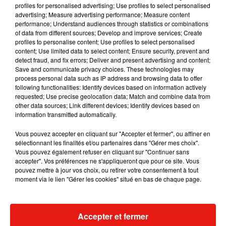
profiles for personalised advertising; Use profiles to select personalised
advertising; Measure advertising performance; Measure content
Musique
performance; Understand audiences through statistics or combinations
of data from different sources; Develop and improve services; Create
profiles to personalise content; Use profiles to select personalised
content; Use limited data to select content; Ensure security, prevent and
Julien Lieb s’essaye à la vie de chatelain
detect fraud, and fix errors; Deliver and present advertising and content;
dans son nouveau clip
Save and communicate privacy choices. These technologies may
7 août 2026
process personal data such as IP address and browsing data to offer
following functionalities: Identify devices based on information actively
requested; Use precise geolocation data; Match and combine data from
other data sources; Link different devices; Identify devices based on
information transmitted automatically.
Madonna sort enfin le remix de « Love
Sensation » avec Kylie Minogue
Vous pouvez accepter en cliquant sur "Accepter et fermer", ou affiner en
7 août 2026
sélectionnant les finalités et/ou partenaires dans "Gérer mes choix".
Vous pouvez également refuser en cliquant sur "Continuer sans
accepter". Vos préférences ne s'appliqueront que pour ce site. Vous
pouvez mettre à jour vos choix, ou retirer votre consentement à tout
moment via le lien "Gérer les cookies" situé en bas de chaque page.
Tayc et Didi B dévoilent le single le plus
dansant de l’année
7 août 2026
Accepter et fermer