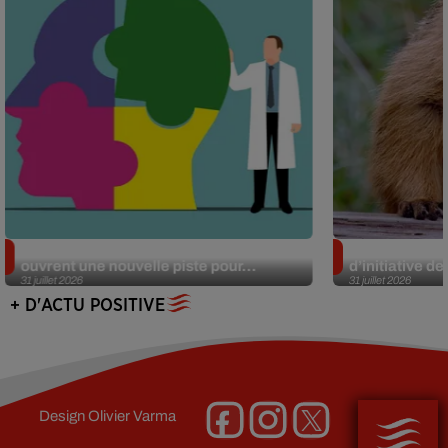
Alzheimer : des chercheurs japonais
Des marmottes
ouvrent une nouvelle piste pour...
d’initiative d
31 juillet 2026
31 juillet 2026
+ D'ACTU POSITIVE
Design
Olivier Varma