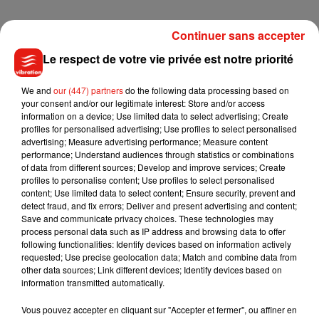
Continuer sans accepter
Le lancement officiel de l’association Bouger l’autisme 41
aura lieu ce vendredi 30 septembre, salle Tri’Postal à Vineuil.
Le respect de votre vie privée est notre priorité
Les personnes souhaitant y participer sont invitées à
envoyer un mail à l’adresse mail
We and
our (447) partners
do the following data processing based on
your consent and/or our legitimate interest: Store and/or access
b
ougerlautisme41@gmail.com.
information on a device; Use limited data to select advertising; Create
L’association prévoit par ailleurs d’organiser des
profiles for personalised advertising; Use profiles to select personalised
advertising; Measure advertising performance; Measure content
événements pour sensibiliser le grand public, notamment le
performance; Understand audiences through statistics or combinations
2 avril, lors de la journée mondiale de la sensibilisation à
of data from different sources; Develop and improve services; Create
l’autisme. Des « cafés parents » devraient également voir le
profiles to personalise content; Use profiles to select personalised
content; Use limited data to select content; Ensure security, prevent and
jour, une fois par mois.
detect fraud, and fix errors; Deliver and present advertising and content;
Save and communicate privacy choices. These technologies may
process personal data such as IP address and browsing data to offer
following functionalities: Identify devices based on information actively
requested; Use precise geolocation data; Match and combine data from
Musique
other data sources; Link different devices; Identify devices based on
information transmitted automatically.
Vous pouvez accepter en cliquant sur "Accepter et fermer", ou affiner en
Benny Blanco invite Selena Gomez et