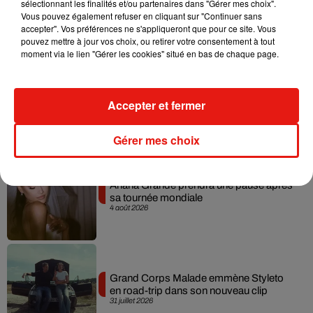
sélectionnant les finalités et/ou partenaires dans "Gérer mes choix".
Becky G sur son nouveau single
Vous pouvez également refuser en cliquant sur "Continuer sans
5 août 2026
accepter". Vos préférences ne s'appliqueront que pour ce site. Vous
pouvez mettre à jour vos choix, ou retirer votre consentement à tout
moment via le lien "Gérer les cookies" situé en bas de chaque page.
Tiny Desk invite Charlie Puth pour une
Accepter et fermer
live session solaire
4 août 2026
Gérer mes choix
Ariana Grande prendra une pause après
sa tournée mondiale
4 août 2026
Grand Corps Malade emmène Styleto
en road-trip dans son nouveau clip
31 juillet 2026