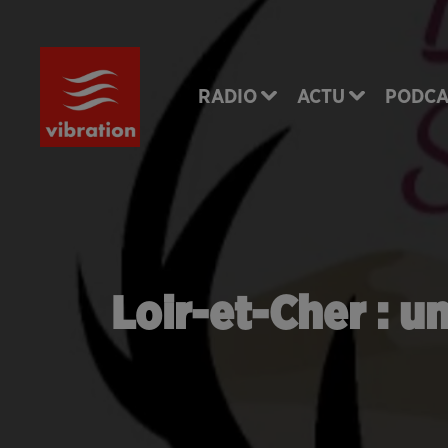
RADIO
ACTU
PODCA
Loir-et-Cher : u