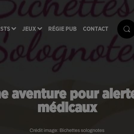
STS
JEUX
RÉGIE PUB
CONTACT
ne aventure pour alerte
médicaux
Crédit image:
Bichettes solognotes