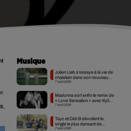
nt
Musique
Julien Lieb s’essaye à la vie de
chatelain dans son nouveau
7 août 2026
clip
et
Madonna sort enfin le remix de
« Love Sensation » avec Kylie
7 août 2026
Minogue
PS,
Tayc et Didi B dévoilent le
single le plus dansant de
7 août 2026
l’année