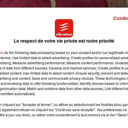
Contin
Le respect de votre vie privée est notre priorité
ers
do the following data processing based on your consent and/or our legitimate int
device; Use limited data to select advertising; Create profiles for personalised adver
vertising; Measure advertising performance; Measure content performance; Unders
ns of data from different sources; Develop and improve services; Create profiles to 
alised content; Use limited data to select content; Ensure security, prevent and detect
ertising and content; Save and communicate privacy choices. These technologies
and browsing data to offer following functionalities: Identify devices based on infor
eolocation data; Match and combine data from other data sources; Link different de
nsmitted automatically.
cliquant sur "Accepter et fermer", ou affiner en sélectionnant les finalités et/ou pa
 également refuser en cliquant sur "Continuer sans accepter". Vos préférences ne 
tre à jour vos choix, ou retirer votre consentement à tout moment via le lien "Gérer 