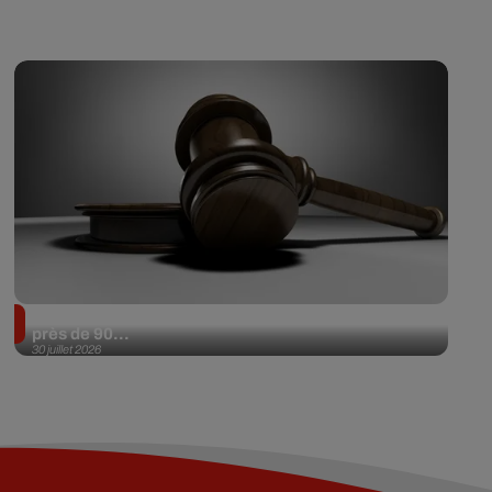
Il achète une veste 3 dollars en friperie et la revend
près de 90...
30 juillet 2026