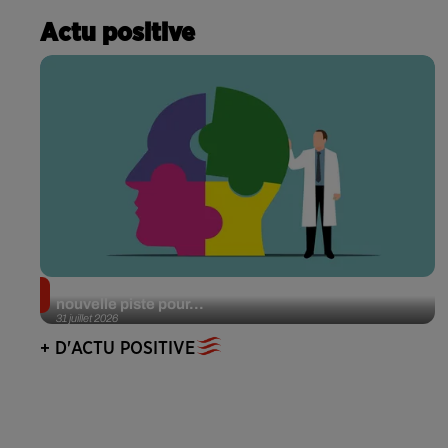
Actu positive
Alzheimer : des chercheurs japonais ouvrent une
nouvelle piste pour...
31 juillet 2026
+ D'ACTU POSITIVE