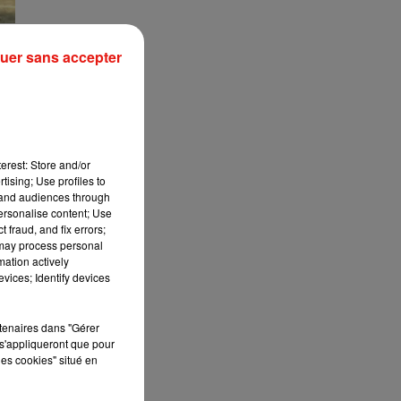
uer sans accepter
erest: Store and/or
tising; Use profiles to
tand audiences through
personalise content; Use
 fraud, and fix errors;
 may process personal
mation actively
vices; Identify devices
rtenaires dans "Gérer
s'appliqueront que pour
les cookies" situé en