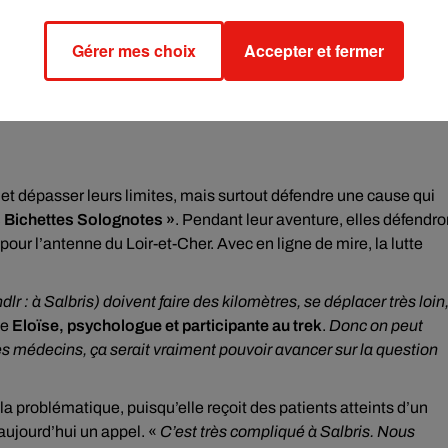
Gérer mes choix
Accepter et fermer
t et dépasser leurs limites, mais surtout défendre une cause qui
s Bichettes Solognotes »
. Pendant leur aventure, elles défendro
pour l’antenne du Loir-et-Cher. Avec en ligne de mire, la lutte
dlr : à Salbris) doivent faire des kilomètres, se déplacer très loin
ue
Eloïse, psychologue et participante au trek
.
Donc on peut
res médecins, ça serait vraiment pouvoir avancer sur la question
 problématique, puisqu’elle reçoit des patients atteints d’un
 aujourd’hui un appel. «
C’est très compliqué à Salbris. Nous