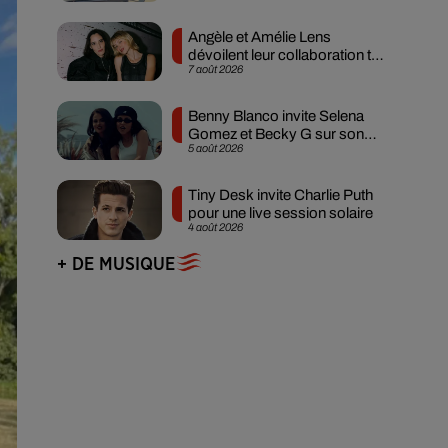
Angèle et Amélie Lens
dévoilent leur collaboration tant
7 août 2026
attendue
Benny Blanco invite Selena
Gomez et Becky G sur son
5 août 2026
nouveau single
Tiny Desk invite Charlie Puth
pour une live session solaire
4 août 2026
+ DE MUSIQUE