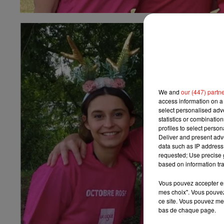
We and
our (447) partn
access information on a 
select personalised ad
statistics or combinatio
profiles to select person
Deliver and present adv
data such as IP address 
requested; Use precise g
based on information tra
Vous pouvez accepter en 
mes choix". Vous pouvez
ce site. Vous pouvez met
bas de chaque page.