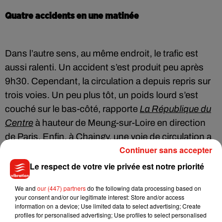
Quatre accidents en une matinée
Dans l’autre sens, au même endroit, le trafic est
aussi ralenti. Un accident s’est produit peu après
9h30. Cependant, la circulation a depuis repris sur
trois voies. Un peu plus tôt, un poids lourd s’est
couché sur le bas-côté, rapporte
La République du
Centre
à hauteur de Meung-sur-Loire en direction
de Paris. Enfin, à Chaingy, une voie de circulation a
Continuer sans accepter
été fermée après la collision d’un camion et de
plusieurs véhicules.
Le respect de votre vie privée est notre priorité
We and
our (447) partners
do the following data processing based on
your consent and/or our legitimate interest: Store and/or access
information on a device; Use limited data to select advertising; Create
Musique
profiles for personalised advertising; Use profiles to select personalised