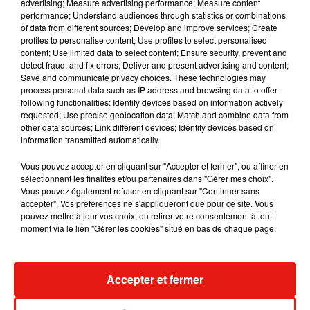
advertising; Measure advertising performance; Measure content
performance; Understand audiences through statistics or combinations
of data from different sources; Develop and improve services; Create
Julien Lieb s’essaye à la vie de chatelain
profiles to personalise content; Use profiles to select personalised
dans son nouveau clip
content; Use limited data to select content; Ensure security, prevent and
7 août 2026
detect fraud, and fix errors; Deliver and present advertising and content;
Save and communicate privacy choices. These technologies may
process personal data such as IP address and browsing data to offer
following functionalities: Identify devices based on information actively
requested; Use precise geolocation data; Match and combine data from
other data sources; Link different devices; Identify devices based on
Madonna sort enfin le remix de « Love
information transmitted automatically.
Sensation » avec Kylie Minogue
7 août 2026
Vous pouvez accepter en cliquant sur "Accepter et fermer", ou affiner en
sélectionnant les finalités et/ou partenaires dans "Gérer mes choix".
Vous pouvez également refuser en cliquant sur "Continuer sans
accepter". Vos préférences ne s'appliqueront que pour ce site. Vous
pouvez mettre à jour vos choix, ou retirer votre consentement à tout
Tayc et Didi B dévoilent le single le plus
moment via le lien "Gérer les cookies" situé en bas de chaque page.
dansant de l’année
7 août 2026
Accepter et fermer