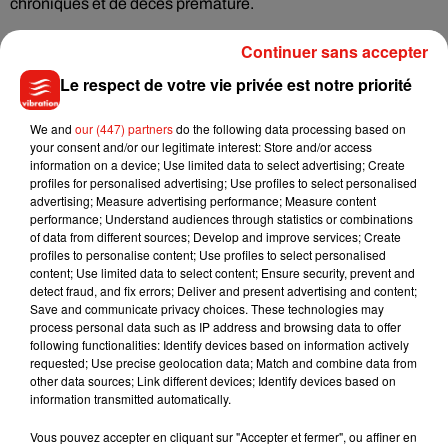
chroniques et de décès prématuré.
Continuer sans accepter
Ces résultats rappellent l’importance de la prévention dès le
plus jeune âge. Alors que l’obésité progresse dans les
Le respect de votre vie privée est notre priorité
populations jeunes, cette étude souligne qu’intervenir tôt
We and
our (447) partners
do the following data processing based on
pourrait avoir un impact majeur sur la santé publique.
your consent and/or our legitimate interest: Store and/or access
information on a device; Use limited data to select advertising; Create
profiles for personalised advertising; Use profiles to select personalised
En somme, surveiller son poids ne concerne pas seulement
advertising; Measure advertising performance; Measure content
les personnes âgées. Les habitudes prises à 20 ans peuvent
performance; Understand audiences through statistics or combinations
avoir des répercussions bien plus durables qu’on ne le
of data from different sources; Develop and improve services; Create
profiles to personalise content; Use profiles to select personalised
pensait, faisant de cette période un moment clé pour
content; Use limited data to select content; Ensure security, prevent and
préserver sa santé à long terme.
detect fraud, and fix errors; Deliver and present advertising and content;
Save and communicate privacy choices. These technologies may
process personal data such as IP address and browsing data to offer
following functionalities: Identify devices based on information actively
requested; Use precise geolocation data; Match and combine data from
Musique
other data sources; Link different devices; Identify devices based on
information transmitted automatically.
Vous pouvez accepter en cliquant sur "Accepter et fermer", ou affiner en