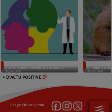
Alzheimer : des chercheurs japonais
Des marmottes
ouvrent une nouvelle piste pour...
d’initiative d
31 juillet 2026
31 juillet 2026
+ D'ACTU POSITIVE
Design
Olivier Varma