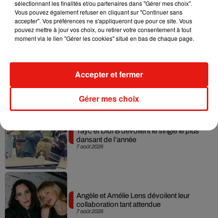
Julien Lieb s’essaye à la vie de chatelain
sélectionnant les finalités et/ou partenaires dans "Gérer mes choix".
dans son nouveau clip
Vous pouvez également refuser en cliquant sur "Continuer sans
7 août 2026
accepter". Vos préférences ne s'appliqueront que pour ce site. Vous
pouvez mettre à jour vos choix, ou retirer votre consentement à tout
moment via le lien "Gérer les cookies" situé en bas de chaque page.
Madonna sort enfin le remix de « Love
Accepter et fermer
Sensation » avec Kylie Minogue
7 août 2026
Gérer mes choix
Tayc et Didi B dévoilent le single le plus
dansant de l’année
7 août 2026
Angèle et Amélie Lens dévoilent leur
collaboration tant attendue
7 août 2026