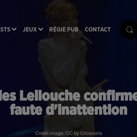
STS
JEUX
RÉGIE PUB
CONTACT
les Lellouche confirm
faute d'inattention
Crédit image:
CC by Clicsouris