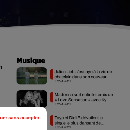
Musique
n
Julien Lieb s’essaye à la vie de
chatelain dans son nouveau
7 août 2026
clip
Madonna sort enfin le remix de
« Love Sensation » avec Kylie
7 août 2026
Minogue
uer sans accepter
Tayc et Didi B dévoilent le
ser
single le plus dansant de
7 août 2026
l’année
e