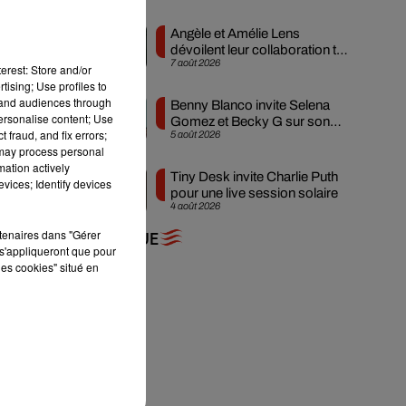
Angèle et Amélie Lens
dévoilent leur collaboration tant
7 août 2026
attendue
erest: Store and/or
tising; Use profiles to
tand audiences through
Benny Blanco invite Selena
personalise content; Use
Gomez et Becky G sur son
 fraud, and fix errors;
5 août 2026
nouveau single
 may process personal
mation actively
Tiny Desk invite Charlie Puth
vices; Identify devices
pour une live session solaire
4 août 2026
rtenaires dans "Gérer
+ DE MUSIQUE
s'appliqueront que pour
les cookies" situé en
nt
s