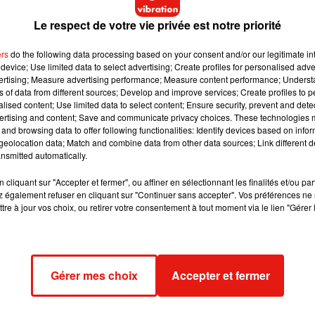
Le respect de votre vie privée est notre priorité
 autour du grand retour de Mylène Farmer. Discrète depuis ses
ers
do the following data processing based on your consent and/or our legitimate int
ment une nouvelle ère artistique qui pourrait être dévoilée avant
device; Use limited data to select advertising; Create profiles for personalised adver
vertising; Measure advertising performance; Measure content performance; Unders
ns of data from different sources; Develop and improve services; Create profiles to 
alised content; Use limited data to select content; Ensure security, prevent and detect
ertising and content; Save and communicate privacy choices. These technologies
 Mylène Farmer
and browsing data to offer following functionalities: Identify devices based on infor
eolocation data; Match and combine data from other data sources; Link different de
nsmitted automatically.
rs, ce futur clip pourrait également réunir Julia Ducournau,
en 2021. Une association qui intrigue déjà énormément les
cliquant sur "Accepter et fermer", ou affiner en sélectionnant les finalités et/ou pa
 également refuser en cliquant sur "Continuer sans accepter". Vos préférences ne 
tre à jour vos choix, ou retirer votre consentement à tout moment via le lien "Gérer 
lia Ducournau semble parfaitement compatible avec celui de
e à l’image dans sa carrière. Depuis les années 80, ses clips so
parées à des courts-métrages ambitieux.
 également une surprise. Même si l’acteur a déjà réalisé plusieur
Gérer mes choix
Accepter et fermer
rait marquer un tournant artistique inédit pour les deux