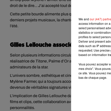
droit de le dire... J’ai accepté tout de suite ».
Cette petite bourde alimente plus que jamais les rumeurs
We and
our (447) partn
derniers projets musicaux, la chanteuse préparerait active
access information on a 
l’été.
select personalised ad
statistics or combinatio
profiles to select person
Deliver and present adv
Gilles Lellouche associé au retour de
data such as IP address 
requested; Use precise g
based on information tra
Selon plusieurs informations circulant depuis quelques jou
réalisatrice de
Titane
, Palme d’Or au Festival de Cannes 
Vous pouvez accepter en 
admirateurs de la star.
mes choix". Vous pouvez
ce site. Vous pouvez met
L’univers sombre, esthétique et cinématographique de Ju
bas de chaque page.
Mylène Farmer, qui a toujours accordé une place essentiell
devenus de véritables signatures visuelles, souvent com
L’implication de Gilles Lellouche dans ce projet constitue
films et clips, cette collaboration avec Mylène Farmer pour
personnalités.