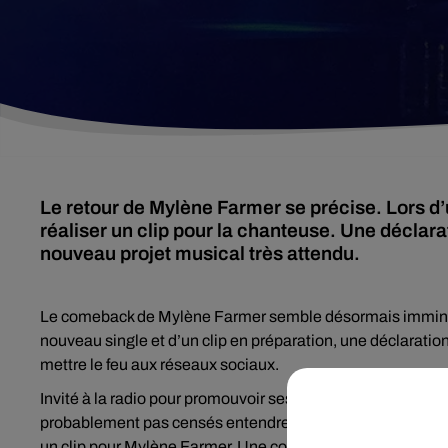
Le retour de Mylène Farmer se précise. Lors d’un
réaliser un clip pour la chanteuse. Une déclar
nouveau projet musical très attendu.
Le comeback de Mylène Farmer semble désormais imminen
nouveau single et d’un clip en préparation, une déclaration
mettre le feu aux réseaux sociaux.
Invité à la radio pour promouvoir ses projets, l’acteur et r
probablement pas censés entendre aussi tôt. En pleine inte
un clip pour Mylène Farmer. Une confidence suivie d’une ré