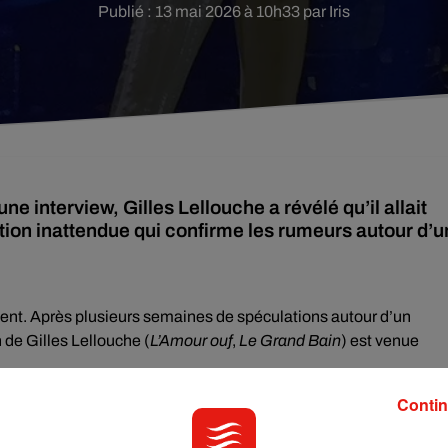
Publié : 13 mai 2026 à 10h33 par Iris
e interview, Gilles Lellouche a révélé qu’il allait
ation inattendue qui confirme les rumeurs autour d’u
t. Après plusieurs semaines de spéculations autour d’un
 de Gilles Lellouche (
L’Amour ouf
,
Le Grand Bain
) est venue
éalisateur a laissé échapper une information que les fans n’étaient
Contin
rview, Gilles Lellouche a révélé qu’il allait prochainement réali
action immédiate devenue virale : « Je ne suis pas sûr que j'ai l