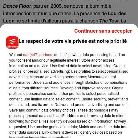
Dance Floor
, paru en 2005, ce nouvel album mêle
introspection et musique dance. La présence de
Lourdes
Leon
ne se limite d'ailleurs pas à la chanson
The Test
. La
jeune artiste apparaît également dans le court-métrage
Continuer sans accepter
accompagnant la promotion du disque, aux côtés de
Le respect de votre vie privée est notre priorité
personnalités comme Kate Moss et Julia Garner.
Avec
Confessions II
,
Madonna
signe ainsi l'un de ses
We and
our (447) partners
do the following data processing based on
your consent and/or our legitimate interest: Store and/or access
projets les plus intimes. Derrière les rythmes électroniques
information on a device; Use limited data to select advertising; Create
et les influences dance se cache un album marqué par les
profiles for personalised advertising; Use profiles to select personalised
liens familiaux, la reconstruction et le pardon.
advertising; Measure advertising performance; Measure content
performance; Understand audiences through statistics or combinations
Cette première collaboration entre
Madonna
et
Lourdes
of data from different sources; Develop and improve services; Create
profiles to personalise content; Use profiles to select personalised
pourrait d'ailleurs ne pas rester sans lendemain. La
content; Use limited data to select content; Ensure security, prevent and
chanteuse s'est dite particulièrement fière du travail réalisé
detect fraud, and fix errors; Deliver and present advertising and content;
avec sa fille, laissant entendre que d'autres projets communs
Save and communicate privacy choices. These technologies may
process personal data such as IP address and browsing data to offer
pourraient voir le jour à l'avenir.
following functionalities: Identify devices based on information actively
requested; Use precise geolocation data; Match and combine data from
other data sources; Link different devices; Identify devices based on
information transmitted automatically.