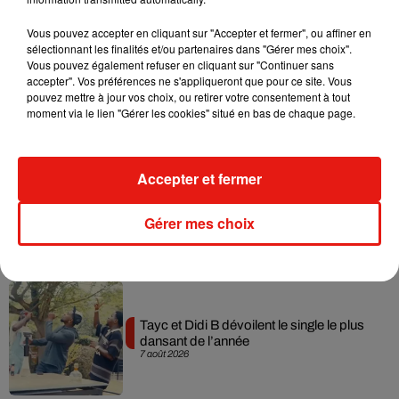
Musique
Vous pouvez accepter en cliquant sur "Accepter et fermer", ou affiner en
sélectionnant les finalités et/ou partenaires dans "Gérer mes choix".
Vous pouvez également refuser en cliquant sur "Continuer sans
accepter". Vos préférences ne s'appliqueront que pour ce site. Vous
Julien Lieb s’essaye à la vie de chatelain
pouvez mettre à jour vos choix, ou retirer votre consentement à tout
dans son nouveau clip
moment via le lien "Gérer les cookies" situé en bas de chaque page.
7 août 2026
Accepter et fermer
Madonna sort enfin le remix de « Love
Gérer mes choix
Sensation » avec Kylie Minogue
7 août 2026
Tayc et Didi B dévoilent le single le plus
dansant de l’année
7 août 2026