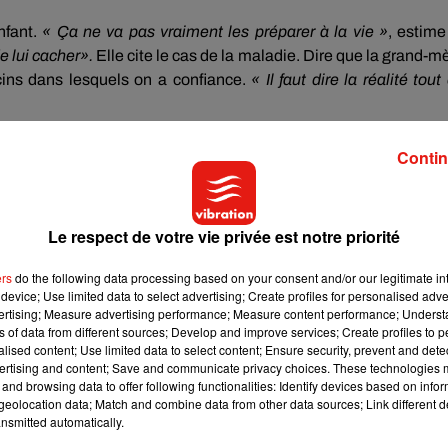
nfant.
« Ça ne va pas vraiment les préparer à la vie »
, estime
de lui cacher».
Elle cite le cas de la maladie. Dire que la grand-m
cins dans lesquels on a confiance.
« Il faut dire la réalité tout
Contin
nt que la vie, c'est un renouvellement perpétuel, on naît, on grand
s faites croire à un enfant que tout le monde est éternel, ça ris
même d’emmener son enfant à des obsèques s’il s’agit d’un par
Le respect de votre vie privée est notre priorité
ers
do the following data processing based on your consent and/or our legitimate int
device; Use limited data to select advertising; Create profiles for personalised adver
eur enfant en cas de soucis familiaux et notamment quand il 
vertising; Measure advertising performance; Measure content performance; Unders
ns of data from different sources; Develop and improve services; Create profiles to 
re »
, affirme Fabienne Kochert,
« parce que l'enfant sent qu'il 
alised content; Use limited data to select content; Ensure security, prevent and detect
l va presque se sentir coupable ».
La pédiatre conseille d’être fr
ertising and content; Save and communicate privacy choices. These technologies
u risque de le placer au cœur d’un conflit de loyauté.
and browsing data to offer following functionalities: Identify devices based on infor
eolocation data; Match and combine data from other data sources; Link different de
nsmitted automatically.