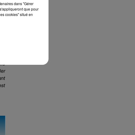
rtenaires dans "Gérer
s'appliqueront que pour
les cookies" situé en
 de
 Et
 y a
llu
ler
ant
est