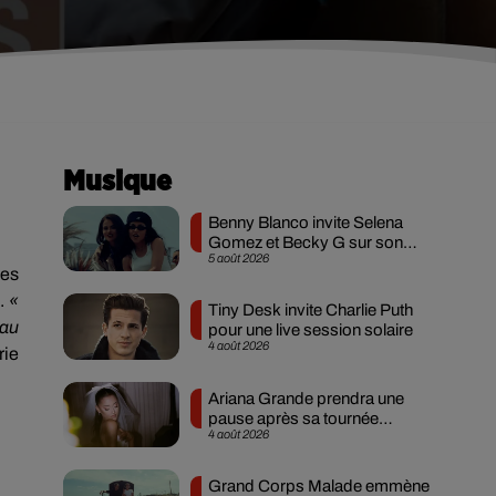
Musique
Benny Blanco invite Selena
Gomez et Becky G sur son
5 août 2026
nouveau single
des
s.
«
Tiny Desk invite Charlie Puth
'au
pour une live session solaire
4 août 2026
rie
Ariana Grande prendra une
pause après sa tournée
4 août 2026
mondiale
Grand Corps Malade emmène