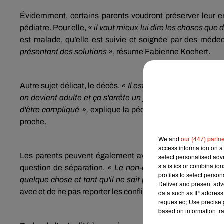
Évidemment, certains parents voudront préserver leur e
pédiatre. Pour elle,
« il vaut mieux lui dire les choses que 
est malade, qu’elle est suivie et soignée par des méde
présentant des solutions »
, résume Fabienne Kochert.
Autre sujet délicat, le décès.
« Il est bon de dire à un enfa
on devient adulte et ça s'arrête un jour. Parce que si vou
d'être compliqué »,
explique la pédiatre. Elle conseille 
proche.
We and
our (447) partn
access information on a 
Les parents peuvent également avoir envie de protéger l
select personalised ad
statistics or combinatio
question de séparation.
« Le non-dit est toujours délétè
profiles to select person
quelque chose et tant qu'il ne sait pas ce qui se passe, i
Deliver and present adv
avec et de ne pas reporter les conflits personnels sur lui, a
data such as IP address 
requested; Use precise g
based on information tra