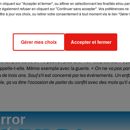
cliquant sur "Accepter et fermer", ou affiner en sélectionnant les finalités et/ou pa
 également refuser en cliquant sur "Continuer sans accepter". Vos préférences ne 
tre à jour vos choix, ou retirer votre consentement à tout moment via le lien "Gérer 
s, négatives. De manière générale, Fabienne Kochert déconseille
nfant se prend plein d'images sans comprendre ce qui se passe.
Gérer mes choix
Accepter et fermer
nt si elle a une incidence sur sa vie. Avec la crise sanitaire,
« il
t plus sortir, on ne pouvait plus aller voir les proches, il a fa
ppelle-t-elle. Même exemple avec la guerre.
« On ne va pas par
 de trois ans. Sauf s'il est concerné par les événements. Un enf
le, ça va être l'occasion de parler du conflit avec des mots qu'il 